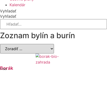
Kalendár
Vyhľadať
Vyhľadať
Zoznam bylín a burín
Borák
1 rád