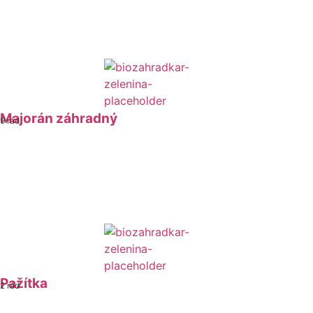
Majorán záhradný
9 rád
Pažítka
2 rád