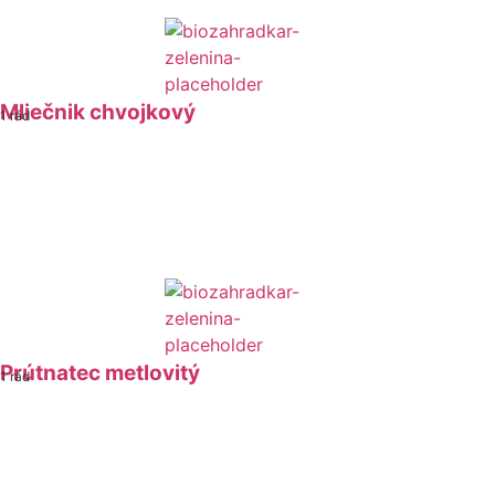
Mliečnik chvojkový
1 rád
Prútnatec metlovitý
1 rád