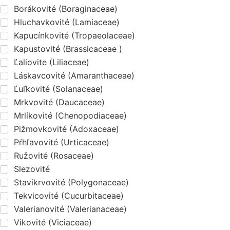
Borákovité (Boraginaceae)
Hluchavkovité (Lamiaceae)
Kapucínkovité (Tropaeolaceae)
Kapustovité (Brassicaceae )
Ľaliovite (Liliaceae)
Láskavcovité (Amaranthaceae)
Ľuľkovité (Solanaceae)
Mrkvovité (Daucaceae)
Mrlíkovité (Chenopodiaceae)
Pižmovkovité (Adoxaceae)
Pŕhľavovité (Urticaceae)
Ružovité (Rosaceae)
Slezovité
Stavikrvovité (Polygonaceae)
Tekvicovité (Cucurbitaceae)
Valerianovité (Valerianaceae)
Vikovité (Viciaceae)