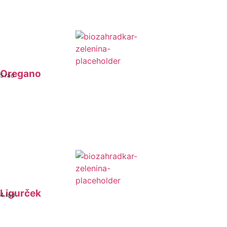
Oregano
5 rád
Ligurček
4 rád