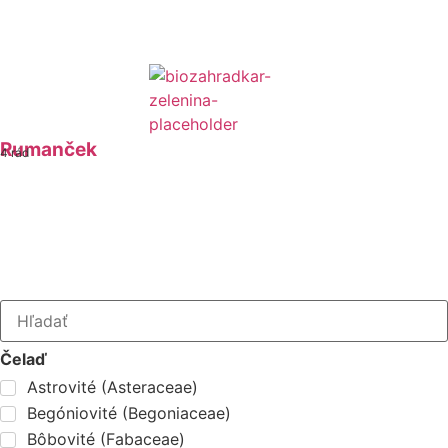
Rumanček
4 rád
Čelaď
Astrovité (Asteraceae)
Begóniovité (Begoniaceae)
Bôbovité (Fabaceae)