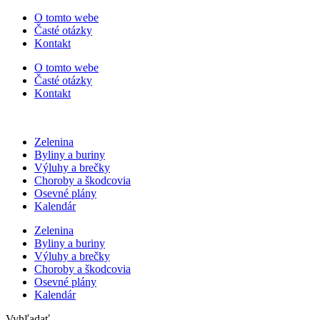
Preskočiť
O tomto webe
na
Časté otázky
obsah
Kontakt
O tomto webe
Časté otázky
Kontakt
Zelenina
Byliny a buriny
Výluhy a brečky
Choroby a škodcovia
Osevné plány
Kalendár
Zelenina
Byliny a buriny
Výluhy a brečky
Choroby a škodcovia
Osevné plány
Kalendár
Vyhľadať