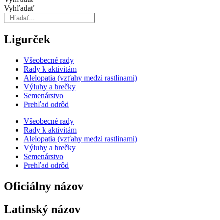
Vyhľadať
Ligurček
Všeobecné rady
Rady k aktivitám
Alelopatia (vzťahy medzi rastlinami)
Výluhy a brečky
Semenárstvo
Prehľad odrôd
Všeobecné rady
Rady k aktivitám
Alelopatia (vzťahy medzi rastlinami)
Výluhy a brečky
Semenárstvo
Prehľad odrôd
Oficiálny názov
Latinský názov