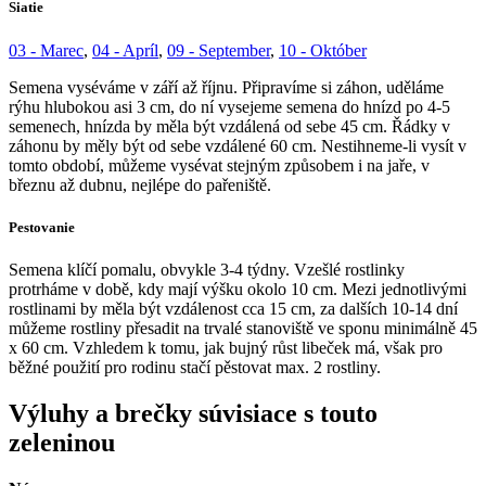
Siatie
03 - Marec
,
04 - Apríl
,
09 - September
,
10 - Október
Semena vyséváme v září až říjnu. Připravíme si záhon, uděláme
rýhu hlubokou asi 3 cm, do ní vysejeme semena do hnízd po 4-5
semenech, hnízda by měla být vzdálená od sebe 45 cm. Řádky v
záhonu by měly být od sebe vzdálené 60 cm. Nestihneme-li vysít v
tomto období, můžeme vysévat stejným způsobem i na jaře, v
březnu až dubnu, nejlépe do pařeniště.
Pestovanie
Semena klíčí pomalu, obvykle 3-4 týdny. Vzešlé rostlinky
protrháme v době, kdy mají výšku okolo 10 cm. Mezi jednotlivými
rostlinami by měla být vzdálenost cca 15 cm, za dalších 10-14 dní
můžeme rostliny přesadit na trvalé stanoviště ve sponu minimálně 45
x 60 cm. Vzhledem k tomu, jak bujný růst libeček má, však pro
běžné použití pro rodinu stačí pěstovat max. 2 rostliny.
Výluhy a brečky súvisiace s touto
zeleninou