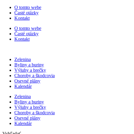
Preskočiť
O tomto webe
na
Časté otázky
obsah
Kontakt
O tomto webe
Časté otázky
Kontakt
Zelenina
Byliny a buriny
Výluhy a brečky
Choroby a škodcovia
Osevné plány
Kalendár
Zelenina
Byliny a buriny
Výluhy a brečky
Choroby a škodcovia
Osevné plány
Kalendár
Vyhľadať