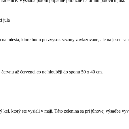
i sadenice. Výsadba potom pripadne približne na druhú polovicu júla.
i jula
na miesta, ktore budu po zvysok sezony zavlazovane, ale na jesen sa n
červnu až červenci co nejhlouběji do spo­nu 50 x 40 cm.
el, ktorý ste vysiali v máji. Táto zelenina sa pri júnovej výsadbe vyví