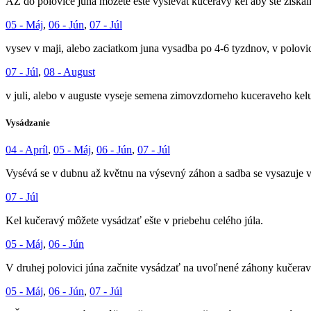
AŽ do polovice júna môžete ešte vysievat kučeravý kel aby ste získal
05 - Máj
,
06 - Jún
,
07 - Júl
vysev v maji, alebo zaciatkom juna vysadba po 4-6 tyzdnov, v polovic
07 - Júl
,
08 - August
v juli, alebo v auguste vyseje semena zimovzdorneho kuceraveho kelu 
Vysádzanie
04 - Apríl
,
05 - Máj
,
06 - Jún
,
07 - Júl
Vysévá se v dubnu až květnu na výsevný záhon a sadba se vysazuje v 
07 - Júl
Kel kučeravý môžete vysádzať ešte v priebehu celého júla.
05 - Máj
,
06 - Jún
V druhej polovici júna začnite vysádzať na uvoľnené záhony kučeravý k
05 - Máj
,
06 - Jún
,
07 - Júl