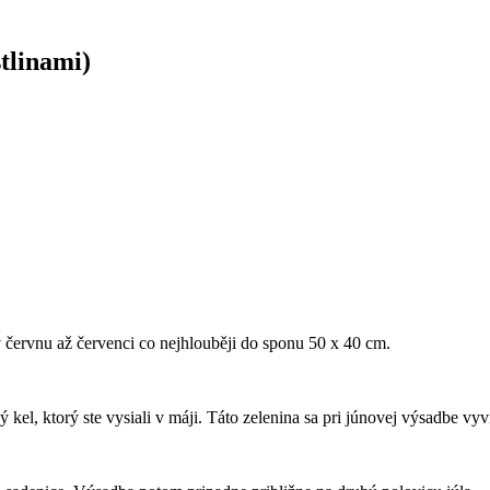
stlinami)
červnu až červenci co nejhlouběji do spo­nu 50 x 40 cm.
el, ktorý ste vysiali v máji. Táto zelenina sa pri júnovej výsadbe vyví