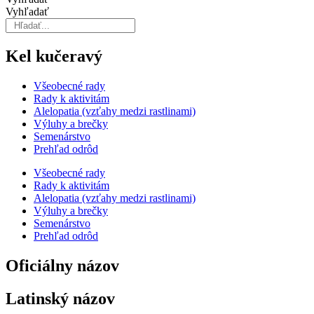
Vyhľadať
Kel kučeravý
Všeobecné rady
Rady k aktivitám
Alelopatia (vzťahy medzi rastlinami)
Výluhy a brečky
Semenárstvo
Prehľad odrôd
Všeobecné rady
Rady k aktivitám
Alelopatia (vzťahy medzi rastlinami)
Výluhy a brečky
Semenárstvo
Prehľad odrôd
Oficiálny názov
Latinský názov