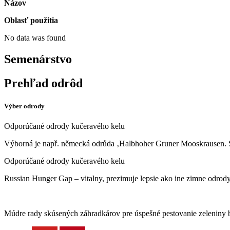
Názov
Oblasť použitia
No data was found
Semenárstvo
Prehľad odrôd
Výber odrody
Odporúčané odrody kučeravého kelu
Výborná je např. německá odrůda ‚Halbhoher Gruner Mooskrausen. Sú 
Odporúčané odrody kučeravého kelu
Russian Hunger Gap – vitalny, prezimuje lepsie ako ine zimne odro
Múdre rady skúsených záhradkárov pre úspešné pestovanie zeleniny b