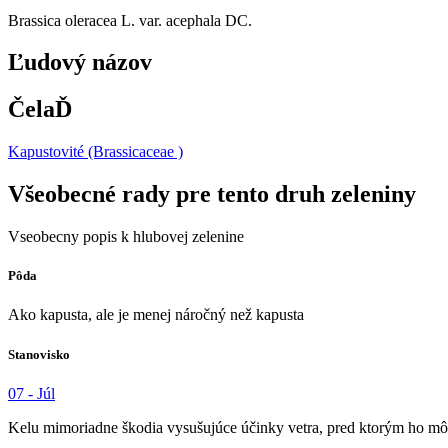
Brassica oleracea L. var. acephala DC.
Ľudový názov
ČelaĎ
Kapustovité (Brassicaceae )
Všeobecné rady pre tento druh zeleniny
Vseobecny popis k hlubovej zelenine
Pôda
Ako kapusta, ale je menej náročný než kapusta
Stanovisko
07 - Júl
Kelu mimoriadne škodia vysušujúce účinky vetra, pred ktorým ho môž