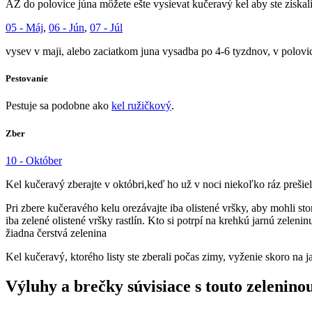
AŽ do polovice júna môžete ešte vysievat kučeravý kel aby ste získal
05 - Máj
,
06 - Jún
,
07 - Júl
vysev v maji, alebo zaciatkom juna vysadba po 4-6 tyzdnov, v polovic
Pestovanie
Pestuje sa podobne ako
kel ružičkový
.
Zber
10 - Október
Kel kučeravý zberajte v októbri,keď ho už v noci niekoľko ráz prešie
Pri zbere kučeravého kelu orezávajte iba olistené vršky, aby mohli st
iba zelené olistené vršky rastlín. Kto si potrpí na krehkú jarnú zelen
žiadna čerstvá zelenina
Kel kučeravý, ktorého listy ste zberali počas zimy, vyženie skoro na 
Výluhy a brečky súvisiace s touto zelenino