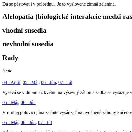
Dá se pěstovat i v polostínu. Je to vyslovene zim­ná zelenina.
Alelopatia (biologické interakcie medzi ra
vhodní susedia
nevhodní susedia
Rady
Siatie
04 - Apríl
,
05 - Máj
,
06 - Jún
,
07 - Júl
Vysévá se v dubnu až květnu na výsevný záhon a sadba se vysazuje v 
05 - Máj
,
06 - Jún
V druhej polovici júna začnite vysádzať na uvoľnené záhony kučeravý k
05 - Máj
,
06 - Jún
,
07 - Júl