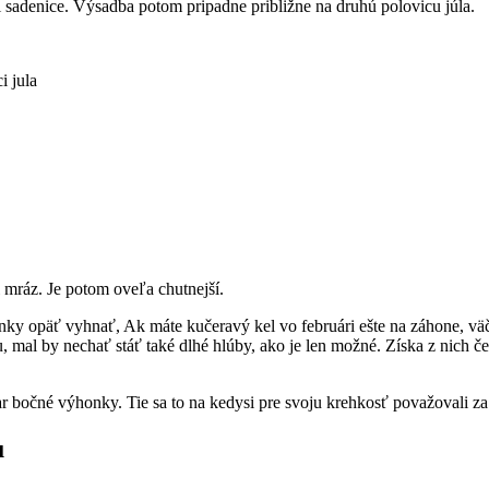
i sadenice. Výsadba potom pripadne približne na druhú polovicu júla.
i jula
l mráz. Je potom oveľa chutnejší.
onky opäť vyhnať, Ak máte kučeravý kel vo februári ešte na záhone, väčš
inu, mal by nechať stáť také dlhé hlúby, ako je len možné. Získa z nich 
jar bočné výhonky. Tie sa to na kedysi pre svoju krehkosť považovali za 
u