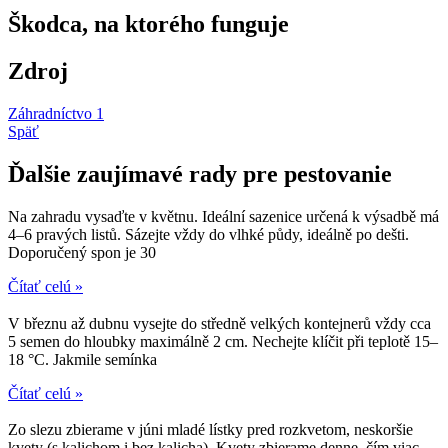
Škodca, na ktorého funguje
Zdroj
Záhradníctvo 1
Späť
Ďalšie zaujímavé rady pre pestovanie
Na zahradu vysaďte v květnu. Ideální sazenice určená k výsadbě má
4–6 pravých listů. Sázejte vždy do vlhké půdy, ideálně po dešti.
Doporučený spon je 30
Čítať celú »
V březnu až dubnu vysejte do středně velkých kontejnerů vždy cca
5 semen do hloubky maximálně 2 cm. Nechejte klíčit při teplotě 15–
18 °C. Jakmile semínka
Čítať celú »
Zo slezu zbierame v júni mladé lístky pred rozkvetom, neskoršie
kvety (s kalichom i bez kalicha). Kvety zbierame denne, čím viac