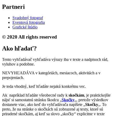
Partneri
Svadobný fotograf
Eventová fotografia
Grafické štúdio
© 2020 All rights reserved
Ako hľadať?
Tento vyhľadávač vyhľadáva výrazy iba v texte a nadpisoch rád,
vyluhov a podobne.
NEVYHĽADÁVA v kategóriách, mesiacoch, aktivitách a v
prepojeniach.
Je teda vhodný, keď hľadáte nejakú konkrétnu vec.
Ak napríklad hľadáte všeobecné rady k
skočkám
, je praktickejšie
nájsť si samostatnú stránku škodcu „
Skočky
„, pretože výsledkov
dostanete viac, ako keď do vyhľadávača napíšete „
Skočky
„. To
preto, že na stránke o skočkách sú zobrazené aj texty, ktoré sú
priradené skočkám, aj keď sa slovo „skočky“ explicitne v texte