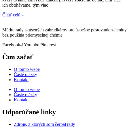
ich obtrhávame, tým viac
Čítať celú »
Múdre rady skúsených záhradkárov pre úspešné pestovanie zeleniny
bez použitia priemyselnej chémie.
Facebook-f
Youtube
Pinterest
Čím začať
O tomto webe
Časté otázky
Kontakt
O tomto webe
Časté otázky
Kontakt
Odporúčané linky
Zdroje, z ktorých som čerpal rady