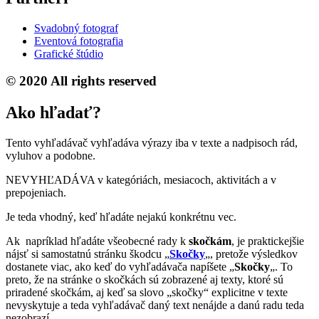
Svadobný fotograf
Eventová fotografia
Grafické štúdio
© 2020 All rights reserved
Ako hľadať?
Tento vyhľadávač vyhľadáva výrazy iba v texte a nadpisoch rád,
vyluhov a podobne.
NEVYHĽADÁVA v kategóriách, mesiacoch, aktivitách a v
prepojeniach.
Je teda vhodný, keď hľadáte nejakú konkrétnu vec.
Ak napríklad hľadáte všeobecné rady k
skočkám
, je praktickejšie
nájsť si samostatnú stránku škodcu „
Skočky
„, pretože výsledkov
dostanete viac, ako keď do vyhľadávača napíšete „
Skočky
„. To
preto, že na stránke o skočkách sú zobrazené aj texty, ktoré sú
priradené skočkám, aj keď sa slovo „skočky“ explicitne v texte
nevyskytuje a teda vyhľadávač daný text nenájde a danú radu teda
nezobrazí.