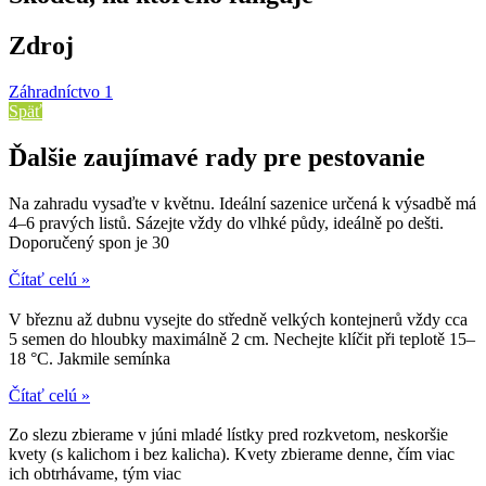
Zdroj
Záhradníctvo 1
Späť
Ďalšie zaujímavé rady pre pestovanie
Na zahradu vysaďte v květnu. Ideální sazenice určená k výsadbě má
4–6 pravých listů. Sázejte vždy do vlhké půdy, ideálně po dešti.
Doporučený spon je 30
Čítať celú »
V březnu až dubnu vysejte do středně velkých kontejnerů vždy cca
5 semen do hloubky maximálně 2 cm. Nechejte klíčit při teplotě 15–
18 °C. Jakmile semínka
Čítať celú »
Zo slezu zbierame v júni mladé lístky pred rozkvetom, neskoršie
kvety (s kalichom i bez kalicha). Kvety zbierame denne, čím viac
ich obtrhávame, tým viac