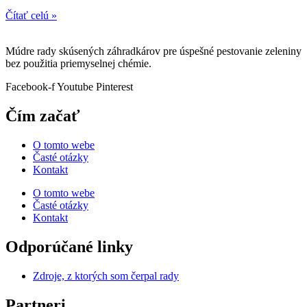
Čítať celú »
Múdre rady skúsených záhradkárov pre úspešné pestovanie zeleniny
bez použitia priemyselnej chémie.
Facebook-f
Youtube
Pinterest
Čím začať
O tomto webe
Časté otázky
Kontakt
O tomto webe
Časté otázky
Kontakt
Odporúčané linky
Zdroje, z ktorých som čerpal rady
Partneri