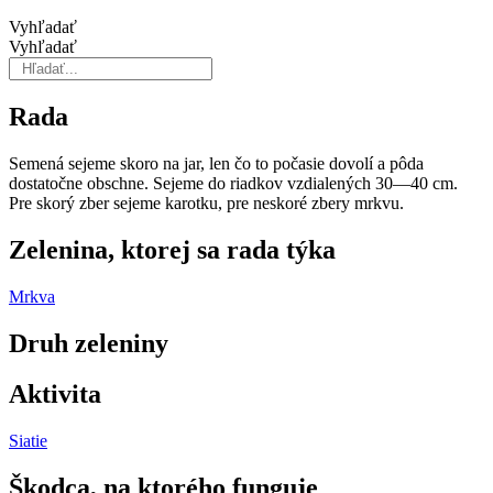
Vyhľadať
Vyhľadať
Rada
Semená sejeme skoro na jar, len čo to počasie dovolí a pôda
dostatočne obschne. Sejeme do riadkov vzdialených 30—40 cm.
Pre skorý zber sejeme karotku, pre neskoré zbery mrkvu.
Zelenina, ktorej sa rada týka
Mrkva
Druh zeleniny
Aktivita
Siatie
Škodca, na ktorého funguje