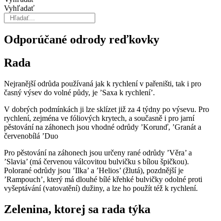
Vyhľadať
Odporúčané odrody reďkovky
Rada
Nejranější odrůda používaná jak k rychlení v pařeništi, tak i pro
časný výsev do volné půdy, je ’Saxa k rychlení’.
V dobrých podmínkách ji lze sklízet již za 4 týdny po výsevu. Pro
rychlení, zejména ve fóliových krytech, a současně i pro jar­ní
pěstování na záhonech jsou vhodné odrůdy ’Korunď, ’Granát a
červenobílá ’Duo
Pro pěstování na záhonech jsou určeny rané odrůdy ’Věra’ a
’Slavia’ (má červe­nou válcovitou bulvičku s bílou špičkou).
Polorané odrůdy jsou ’Ilka’ a ’Helios’ (žlutá), pozdnější je
’Rampouch’, který má dlouhé bílé křehké bulvičky odolné proti
vyšeptávání (vatovatění) dužiny, a lze ho použít též k rychlení.
Zelenina, ktorej sa rada týka