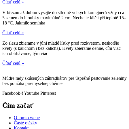
Čítať celú »
V březnu až dubnu vysejte do středně velkých kontejnerů vždy cca
5 semen do hloubky maximálně 2 cm. Nechejte klíčit při teplotě 15–
18 °C. Jakmile semínka
Čítať celú »
Zo slezu zbierame v júni mladé lístky pred rozkvetom, neskoršie
kvety (s kalichom i bez kalicha). Kvety zbierame denne, čím viac
ich obtrhávame, tým viac
Čítať celú »
Múdre rady skúsených záhradkárov pre úspešné pestovanie zeleniny
bez použitia priemyselnej chémie.
Facebook-f
Youtube
Pinterest
Čím začať
O tomto webe
Časté otázky
Kontakt