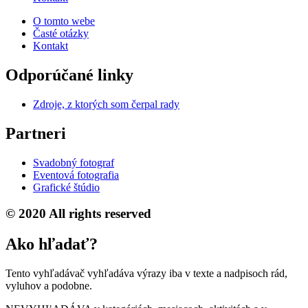
O tomto webe
Časté otázky
Kontakt
Odporúčané linky
Zdroje, z ktorých som čerpal rady
Partneri
Svadobný fotograf
Eventová fotografia
Grafické štúdio
© 2020 All rights reserved
Ako hľadať?
Tento vyhľadávač vyhľadáva výrazy iba v texte a nadpisoch rád,
vyluhov a podobne.