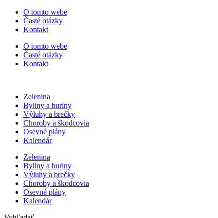
Preskočiť
O tomto webe
na
Časté otázky
obsah
Kontakt
O tomto webe
Časté otázky
Kontakt
Zelenina
Byliny a buriny
Výluhy a brečky
Choroby a škodcovia
Osevné plány
Kalendár
Zelenina
Byliny a buriny
Výluhy a brečky
Choroby a škodcovia
Osevné plány
Kalendár
Vyhľadať