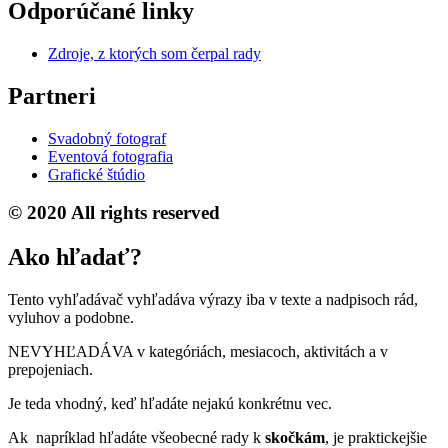
Odporúčané linky
Zdroje, z ktorých som čerpal rady
Partneri
Svadobný fotograf
Eventová fotografia
Grafické štúdio
© 2020 All rights reserved
Ako hľadať?
Tento vyhľadávač vyhľadáva výrazy iba v texte a nadpisoch rád,
vyluhov a podobne.
NEVYHĽADÁVA v kategóriách, mesiacoch, aktivitách a v
prepojeniach.
Je teda vhodný, keď hľadáte nejakú konkrétnu vec.
Ak napríklad hľadáte všeobecné rady k
skočkám
, je praktickejšie