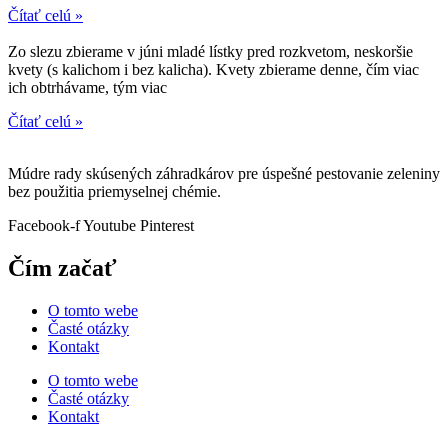
Čítať celú »
Zo slezu zbierame v júni mladé lístky pred rozkvetom, neskoršie
kvety (s kalichom i bez kalicha). Kvety zbierame denne, čím viac
ich obtrhávame, tým viac
Čítať celú »
Múdre rady skúsených záhradkárov pre úspešné pestovanie zeleniny
bez použitia priemyselnej chémie.
Facebook-f
Youtube
Pinterest
Čím začať
O tomto webe
Časté otázky
Kontakt
O tomto webe
Časté otázky
Kontakt