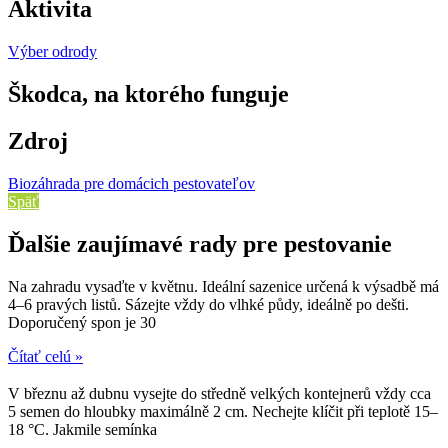
Aktivita
Výber odrody
Škodca, na ktorého funguje
Zdroj
Biozáhrada pre domácich pestovateľov
Späť
Ďalšie zaujímavé rady pre pestovanie
Na zahradu vysaďte v květnu. Ideální sazenice určená k výsadbě má
4–6 pravých listů. Sázejte vždy do vlhké půdy, ideálně po dešti.
Doporučený spon je 30
Čítať celú »
V březnu až dubnu vysejte do středně velkých kontejnerů vždy cca
5 semen do hloubky maximálně 2 cm. Nechejte klíčit při teplotě 15–
18 °C. Jakmile semínka