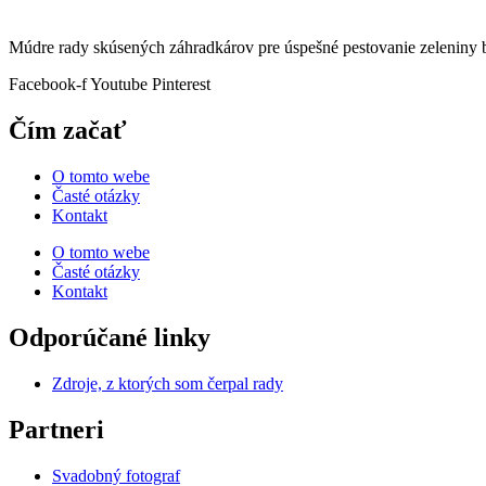
Múdre rady skúsených záhradkárov pre úspešné pestovanie zeleniny b
Facebook-f
Youtube
Pinterest
Čím začať
O tomto webe
Časté otázky
Kontakt
O tomto webe
Časté otázky
Kontakt
Odporúčané linky
Zdroje, z ktorých som čerpal rady
Partneri
Svadobný fotograf