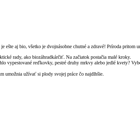
je ešte aj bio, všetko je dvojnásobne chutné a zdravé! Príroda pritom uro
ické rady, ako biozáhradkárčiť. Na začiatok postačia malé kroky.
chlo vypestované reďkovky, pestré druhy mrkvy alebo jedlé kvety? Vybe
m umožnia užívať si plody svojej práce čo najdlhšie.