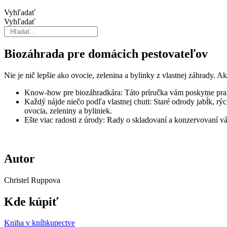
Vyhľadať
Vyhľadať
Biozáhrada pre domácich pestovateľov
Nie je nič lepšie ako ovocie, zelenina a bylinky z vlastnej záhrady. Ak 
Know-how pre biozáhradkára: Táto príručka vám poskytne prakt
Každý nájde niečo podľa vlastnej chuti: Staré odrody jabĺk, rý
ovocia, zeleniny a byliniek.
Ešte viac radosti z úrody: Rady o skladovaní a konzervovaní vá
Autor
Christel Ruppova
Kde kúpiť
Kniha v kníhkupectve