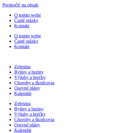
Preskočiť na obsah
O tomto webe
Časté otázky
Kontakt
O tomto webe
Časté otázky
Kontakt
Zelenina
Byliny a buriny
Výluhy a brečky
Choroby a škodcovia
Osevné plány
Kalendár
Zelenina
Byliny a buriny
Výluhy a brečky
Choroby a škodcovia
Osevné plány
Kalendár