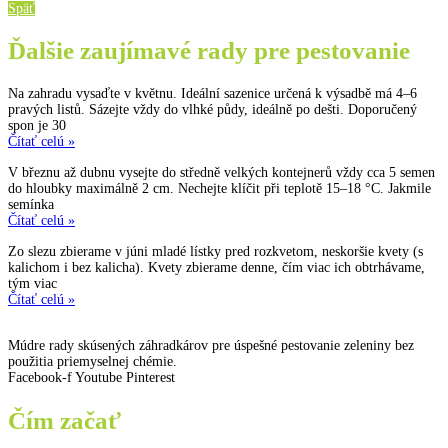
Späť
Ďalšie zaujímavé rady pre pestovanie
Na zahradu vysaďte v květnu. Ideální sazenice určená k výsadbě má 4–6
pravých listů. Sázejte vždy do vlhké půdy, ideálně po dešti. Doporučený
spon je 30
Čítať celú »
V březnu až dubnu vysejte do středně velkých kontejnerů vždy cca 5 semen
do hloubky maximálně 2 cm. Nechejte klíčit při teplotě 15–18 °C. Jakmile
semínka
Čítať celú »
Zo slezu zbierame v júni mladé lístky pred rozkvetom, neskoršie kvety (s
kalichom i bez kalicha). Kvety zbierame denne, čím viac ich obtrhávame,
tým viac
Čítať celú »
Múdre rady skúsených záhradkárov pre úspešné pestovanie zeleniny bez
použitia priemyselnej chémie.
Facebook-f
Youtube
Pinterest
Čím začať