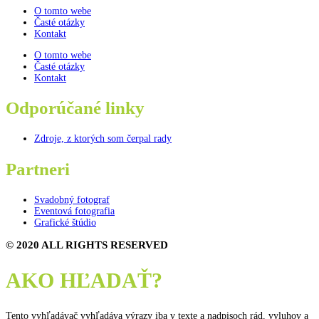
O tomto webe
Časté otázky
Kontakt
O tomto webe
Časté otázky
Kontakt
Odporúčané linky
Zdroje, z ktorých som čerpal rady
Partneri
Svadobný fotograf
Eventová fotografia
Grafické štúdio
© 2020 ALL RIGHTS RESERVED
AKO HĽADAŤ?
Tento vyhľadávač vyhľadáva výrazy iba v texte a nadpisoch rád, vyluhov a