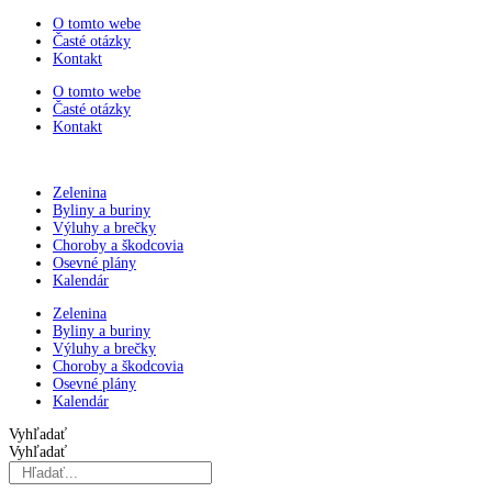
Preskočiť
O tomto webe
na
Časté otázky
obsah
Kontakt
O tomto webe
Časté otázky
Kontakt
Zelenina
Byliny a buriny
Výluhy a brečky
Choroby a škodcovia
Osevné plány
Kalendár
Zelenina
Byliny a buriny
Výluhy a brečky
Choroby a škodcovia
Osevné plány
Kalendár
Vyhľadať
Vyhľadať