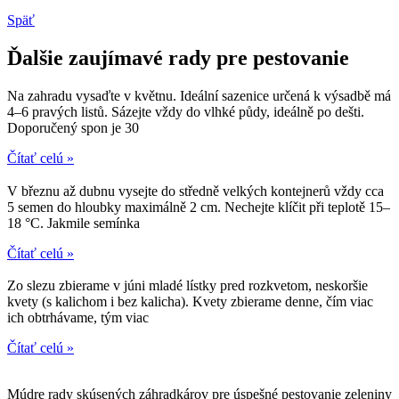
Späť
Ďalšie zaujímavé rady pre pestovanie
Na zahradu vysaďte v květnu. Ideální sazenice určená k výsadbě má
4–6 pravých listů. Sázejte vždy do vlhké půdy, ideálně po dešti.
Doporučený spon je 30
Čítať celú »
V březnu až dubnu vysejte do středně velkých kontejnerů vždy cca
5 semen do hloubky maximálně 2 cm. Nechejte klíčit při teplotě 15–
18 °C. Jakmile semínka
Čítať celú »
Zo slezu zbierame v júni mladé lístky pred rozkvetom, neskoršie
kvety (s kalichom i bez kalicha). Kvety zbierame denne, čím viac
ich obtrhávame, tým viac
Čítať celú »
Múdre rady skúsených záhradkárov pre úspešné pestovanie zeleniny