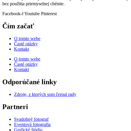
bez použitia priemyselnej chémie.
Facebook-f
Youtube
Pinterest
Čím začať
O tomto webe
Časté otázky
Kontakt
O tomto webe
Časté otázky
Kontakt
Odporúčané linky
Zdroje, z ktorých som čerpal rady
Partneri
Svadobný fotograf
Eventová fotografia
Grafické štúdio