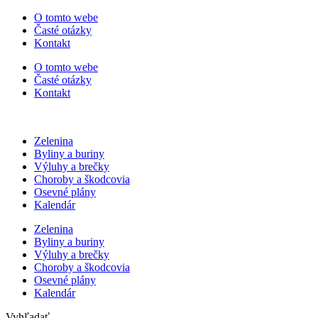
Preskočiť
O tomto webe
na
Časté otázky
obsah
Kontakt
O tomto webe
Časté otázky
Kontakt
Zelenina
Byliny a buriny
Výluhy a brečky
Choroby a škodcovia
Osevné plány
Kalendár
Zelenina
Byliny a buriny
Výluhy a brečky
Choroby a škodcovia
Osevné plány
Kalendár
Vyhľadať