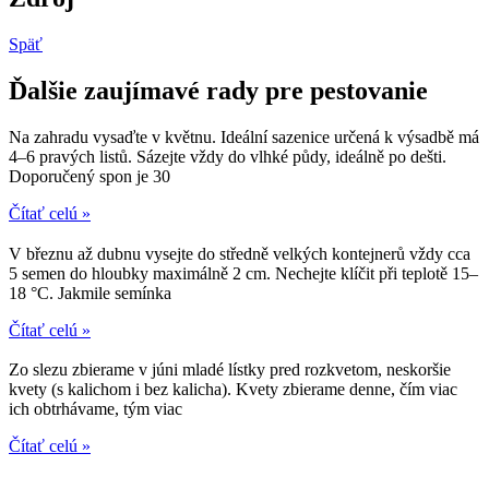
Späť
Ďalšie zaujímavé rady pre pestovanie
Na zahradu vysaďte v květnu. Ideální sazenice určená k výsadbě má
4–6 pravých listů. Sázejte vždy do vlhké půdy, ideálně po dešti.
Doporučený spon je 30
Čítať celú »
V březnu až dubnu vysejte do středně velkých kontejnerů vždy cca
5 semen do hloubky maximálně 2 cm. Nechejte klíčit při teplotě 15–
18 °C. Jakmile semínka
Čítať celú »
Zo slezu zbierame v júni mladé lístky pred rozkvetom, neskoršie
kvety (s kalichom i bez kalicha). Kvety zbierame denne, čím viac
ich obtrhávame, tým viac
Čítať celú »