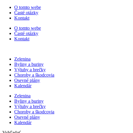
Preskočiť
O tomto webe
na
Časté otázky
obsah
Kontakt
O tomto webe
Časté otázky
Kontakt
Zelenina
Byliny a buriny
Výluhy a brečky
Choroby a škodcovia
Osevné plány
Kalendár
Zelenina
Byliny a buriny
Výluhy a brečky
Choroby a škodcovia
Osevné plány
Kalendár
Vyhľadať