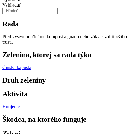
Vyhľadať
Rada
Před výsevem při­dáme kompost a guano nebo zákvas z drů­bežího
trusu.
Zelenina, ktorej sa rada týka
Čínska kapusta
Druh zeleniny
Aktivita
Hnojenie
Škodca, na ktorého funguje
Zdroj