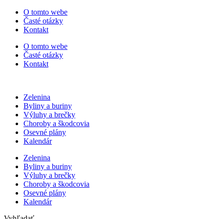
Preskočiť
O tomto webe
na
Časté otázky
obsah
Kontakt
O tomto webe
Časté otázky
Kontakt
Zelenina
Byliny a buriny
Výluhy a brečky
Choroby a škodcovia
Osevné plány
Kalendár
Zelenina
Byliny a buriny
Výluhy a brečky
Choroby a škodcovia
Osevné plány
Kalendár
Vyhľadať