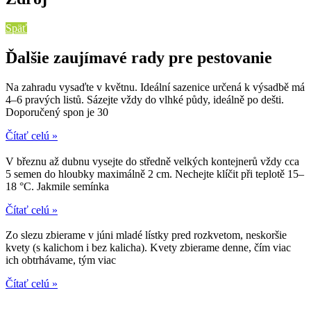
Späť
Ďalšie zaujímavé rady pre pestovanie
Na zahradu vysaďte v květnu. Ideální sazenice určená k výsadbě má
4–6 pravých listů. Sázejte vždy do vlhké půdy, ideálně po dešti.
Doporučený spon je 30
Čítať celú »
V březnu až dubnu vysejte do středně velkých kontejnerů vždy cca
5 semen do hloubky maximálně 2 cm. Nechejte klíčit při teplotě 15–
18 °C. Jakmile semínka
Čítať celú »
Zo slezu zbierame v júni mladé lístky pred rozkvetom, neskoršie
kvety (s kalichom i bez kalicha). Kvety zbierame denne, čím viac
ich obtrhávame, tým viac
Čítať celú »