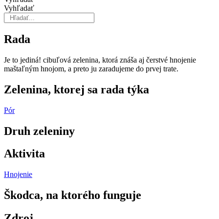
Vyhľadať
Rada
Je to jediná! cibuľová zelenina, ktorá znáša aj čerstvé hnojenie
maštaľným hnojom, a preto ju zara­dujeme do prvej trate.
Zelenina, ktorej sa rada týka
Pór
Druh zeleniny
Aktivita
Hnojenie
Škodca, na ktorého funguje
Zdroj