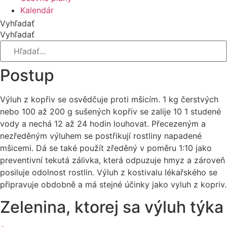
Kalendár
Vyhľadať
Vyhľadať
Postup
Výluh z kopřiv se osvědčuje proti mši­cím. 1 kg čerstvých
nebo 100 až 200 g suše­ných kopřiv se zalije 10 1 studené
vody a nechá 12 až 24 hodin louhovat. Přecezeným a
nezředěným výluhem se postřikují rostliny napadené
mšicemi. Dá se také po­užít zředěný v poměru 1:10 jako
preventiv­ní tekutá zálivka, která odpuzuje hmyz a zároveň
posiluje odolnost rostlin. Výluh z kostivalu lékařského se
při­pravuje obdobně a má stejné účinky jako vyluh z kopriv.
Zelenina, ktorej sa výluh týka