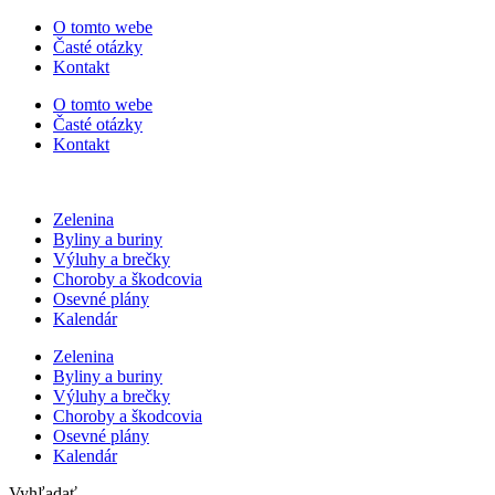
Preskočiť
O tomto webe
na
Časté otázky
obsah
Kontakt
O tomto webe
Časté otázky
Kontakt
Zelenina
Byliny a buriny
Výluhy a brečky
Choroby a škodcovia
Osevné plány
Kalendár
Zelenina
Byliny a buriny
Výluhy a brečky
Choroby a škodcovia
Osevné plány
Kalendár
Vyhľadať