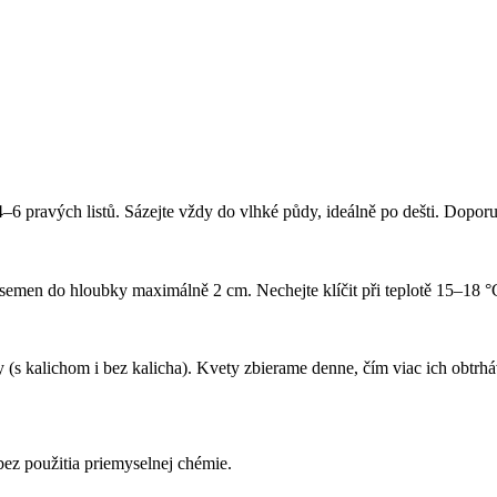
–6 pravých listů. Sázejte vždy do vlhké půdy, ideálně po dešti. Dopor
 semen do hloubky maximálně 2 cm. Nechejte klíčit při teplotě 15–18 °
y (s kalichom i bez kalicha). Kvety zbierame denne, čím viac ich obtrh
ez použitia priemyselnej chémie.