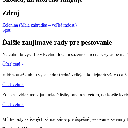
Zdroj
Zelenina (Malá záhradka – veľká radosť)
Späť
Ďalšie zaujímavé rady pre pestovanie
Na zahradu vysaďte v květnu. Ideální sazenice určená k výsadbě má 4
Čítať celú »
V březnu až dubnu vysejte do středně velkých kontejnerů vždy cca 5
Čítať celú »
Zo slezu zbierame v júni mladé lístky pred rozkvetom, neskoršie kvet
Čítať celú »
Múdre rady skúsených záhradkárov pre úspešné pestovanie zeleniny b