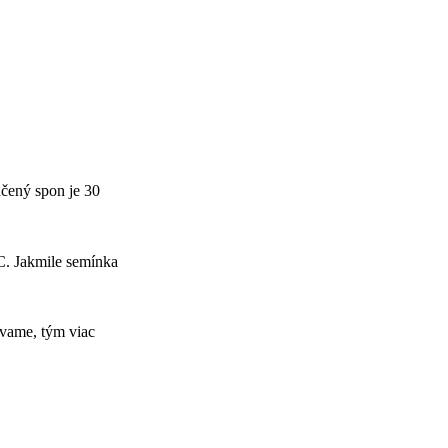
učený spon je 30
C. Jakmile semínka
ávame, tým viac