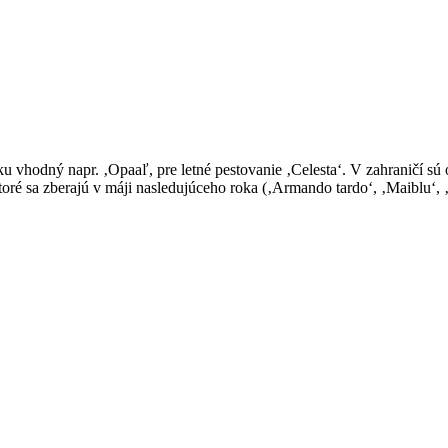
ku vhodný napr. ‚Opaaľ, pre letné pestovanie ‚Celesta‘. V zahra­ničí sú o
toré sa zbe­rajú v máji nasledujúceho roka (‚Armando tardo‘, ‚Maiblu‘,