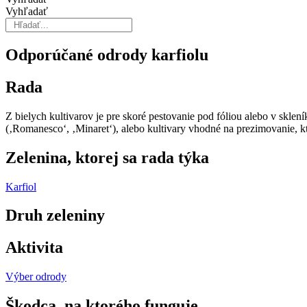
Vyhľadať
Odporúčané odrody karfiolu
Rada
Z bielych kultiva­rov je pre skoré pestovanie pod fóliou alebo v sklení
(‚Romanesco‘, ‚Mi­naret‘), alebo kultivary vhodné na prezimovanie, k
Zelenina, ktorej sa rada týka
Karfiol
Druh zeleniny
Aktivita
Výber odrody
Škodca, na ktorého funguje