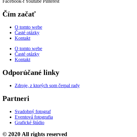
Facebook-f
Youtube
Pinterest
Čím začať
O tomto webe
Časté otázky
Kontakt
O tomto webe
Časté otázky
Kontakt
Odporúčané linky
Zdroje, z ktorých som čerpal rady
Partneri
Svadobný fotograf
Eventová fotografia
Grafické štúdio
© 2020 All rights reserved