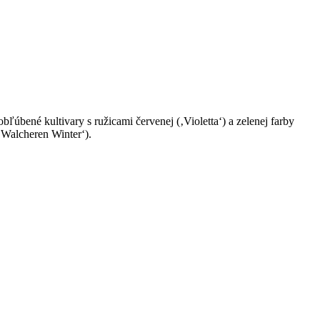
bľúbené kultivary s ru­žicami červenej (‚Violetta‘) a ze­lenej farby
 ‚Walcheren Winter‘).