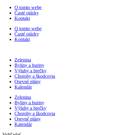
Preskočiť
O tomto webe
na
Časté otázky
obsah
Kontakt
O tomto webe
Časté otázky
Kontakt
Zelenina
Byliny a buriny
Výluhy a brečky
Choroby a škodcovia
Osevné plány
Kalendár
Zelenina
Byliny a buriny
Výluhy a brečky
Choroby a škodcovia
Osevné plány
Kalendár
Vyhľadať