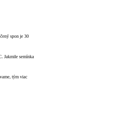
učený spon je 30
C. Jakmile semínka
ávame, tým viac