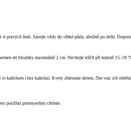
–6 pravých listů. Sázejte vždy do vlhké půdy, ideálně po dešti. Dopor
 semen do hloubky maximálně 2 cm. Nechejte klíčit při teplotě 15–18 °
y (s kalichom i bez kalicha). Kvety zbierame denne, čím viac ich obtrh
ez použitia priemyselnej chémie.