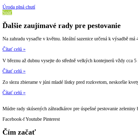
Úroda plná chutí
Späť
Ďalšie zaujímavé rady pre pestovanie
Na zahradu vysaďte v květnu. Ideální sazenice určená k výsadbě má 4
Čítať celú »
V březnu až dubnu vysejte do středně velkých kontejnerů vždy cca 5
Čítať celú »
Zo slezu zbierame v júni mladé lístky pred rozkvetom, neskoršie kvet
Čítať celú »
Múdre rady skúsených záhradkárov pre úspešné pestovanie zeleniny b
Facebook-f
Youtube
Pinterest
Čím začať