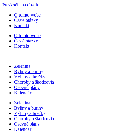
Preskočiť na obsah
O tomto webe
Časté otázky
Kontakt
O tomto webe
Časté otázky
Kontakt
Zelenina
Byliny a buriny
Výluhy a brečky
Choroby a škodcovia
Osevné plány
Kalendár
Zelenina
Byliny a buriny
Výluhy a brečky
Choroby a škodcovia
Osevné plány
Kalendár