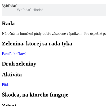
Vyhľadať
Vyhľadať
Rada
Náročná na humózní půdy dobře zásobené vápníkem. Pre úspešné pestov
Zelenina, ktorej sa rada týka
Fazuľa kríčková
Druh zeleniny
Aktivita
Pôda
Škodca, na ktorého funguje
Zdroj