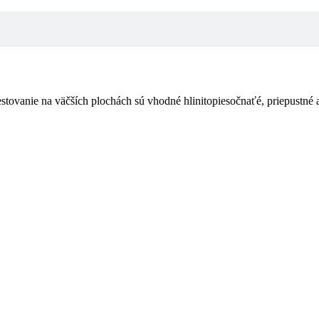
a­nie na väčších plochách sú vhodné hlinitopiesočnaťé, prie­pustné a 