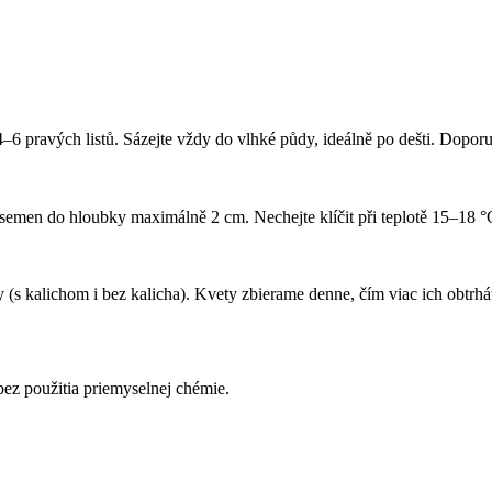
–6 pravých listů. Sázejte vždy do vlhké půdy, ideálně po dešti. Dopor
 semen do hloubky maximálně 2 cm. Nechejte klíčit při teplotě 15–18 °
y (s kalichom i bez kalicha). Kvety zbierame denne, čím viac ich obtrh
ez použitia priemyselnej chémie.