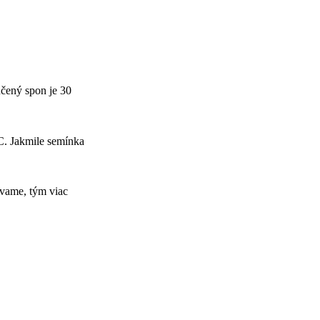
učený spon je 30
C. Jakmile semínka
ávame, tým viac