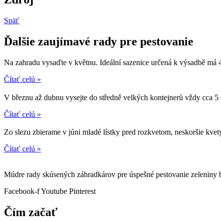
Späť
Ďalšie zaujímavé rady pre pestovanie
Na zahradu vysaďte v květnu. Ideální sazenice určená k výsadbě má 4
Čítať celú »
V březnu až dubnu vysejte do středně velkých kontejnerů vždy cca 5
Čítať celú »
Zo slezu zbierame v júni mladé lístky pred rozkvetom, neskoršie kvet
Čítať celú »
Múdre rady skúsených záhradkárov pre úspešné pestovanie zeleniny b
Facebook-f
Youtube
Pinterest
Čím začať