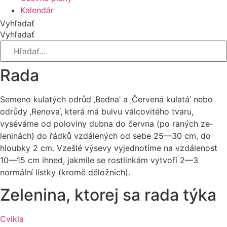
Kalendár
Vyhľadať
Vyhľadať
Rada
Semeno kulatých odrůd ‚Bedna’ a ‚Čer­vená kulatá’ nebo
odrůdy ‚Renova‘, která má bulvu válcovitého tvaru,
vyséváme od poloviny dubna do června (po raných ze­
leninách) do řádků vzdálených od sebe 25—30 cm, do
hloubky 2 cm. Vzešlé výsevy vyjednotíme na vzdálenost
10—15 cm ihned, jakmile se rostlinkám vytvoří 2—3
normální lístky (kromě děložnich).
Zelenina, ktorej sa rada týka
Cvikla