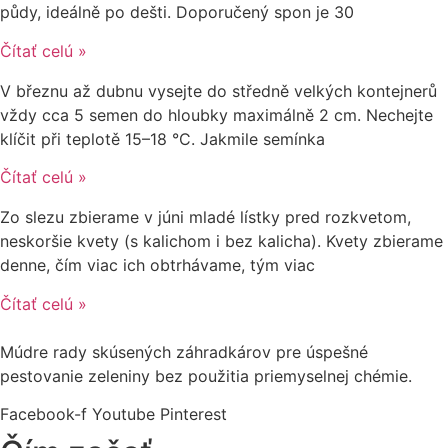
půdy, ideálně po dešti. Doporučený spon je 30
Čítať celú »
V březnu až dubnu vysejte do středně velkých kontejnerů
vždy cca 5 semen do hloubky maximálně 2 cm. Nechejte
klíčit při teplotě 15–18 °C. Jakmile semínka
Čítať celú »
Zo slezu zbierame v júni mladé lístky pred rozkvetom,
neskoršie kvety (s kalichom i bez kalicha). Kvety zbierame
denne, čím viac ich obtrhávame, tým viac
Čítať celú »
Múdre rady skúsených záhradkárov pre úspešné
pestovanie zeleniny bez použitia priemyselnej chémie.
Facebook-f
Youtube
Pinterest