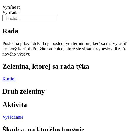
Vyhľadať
Vyhľadať
Rada
Posledná júlová dekáda je posled­ným termínom, keď sa má vysadiť
neskorý karfiol. Použite sadenice, ktoré ste si sami vypestovali z jú­
nového výsevu
Zelenina, ktorej sa rada týka
Karfiol
Druh zeleniny
Aktivita
Vysádzanie
Škodca, na ktorého funguje