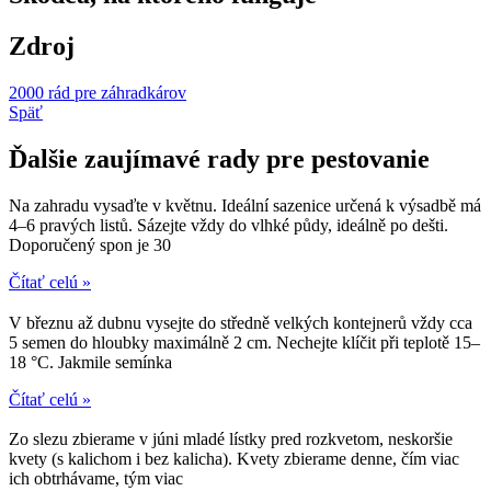
Zdroj
2000 rád pre záhradkárov
Späť
Ďalšie zaujímavé rady pre pestovanie
Na zahradu vysaďte v květnu. Ideální sazenice určená k výsadbě má
4–6 pravých listů. Sázejte vždy do vlhké půdy, ideálně po dešti.
Doporučený spon je 30
Čítať celú »
V březnu až dubnu vysejte do středně velkých kontejnerů vždy cca
5 semen do hloubky maximálně 2 cm. Nechejte klíčit při teplotě 15–
18 °C. Jakmile semínka
Čítať celú »
Zo slezu zbierame v júni mladé lístky pred rozkvetom, neskoršie
kvety (s kalichom i bez kalicha). Kvety zbierame denne, čím viac
ich obtrhávame, tým viac