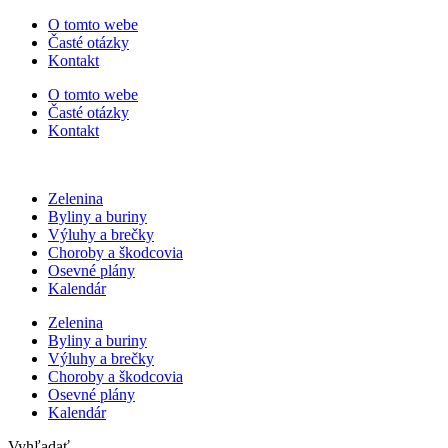
Preskočiť
O tomto webe
na
Časté otázky
obsah
Kontakt
O tomto webe
Časté otázky
Kontakt
Zelenina
Byliny a buriny
Výluhy a brečky
Choroby a škodcovia
Osevné plány
Kalendár
Zelenina
Byliny a buriny
Výluhy a brečky
Choroby a škodcovia
Osevné plány
Kalendár
Vyhľadať