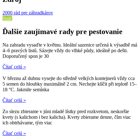
2000 rád pre záhradkárov
Späť
Ďalšie zaujímavé rady pre pestovanie
Na zahradu vysaďte v květnu. Ideální sazenice určená k výsadbě má
4–6 pravých listů. Sázejte vždy do vlhké půdy, ideálně po dešti.
Doporučený spon je 30
Čítať celú »
V březnu až dubnu vysejte do středně velkých kontejnerů vždy cca
5 semen do hloubky maximálně 2 cm. Nechejte klíčit při teplotě 15–
18 °C. Jakmile semínka
Čítať celú »
Zo slezu zbierame v júni mladé lístky pred rozkvetom, neskoršie
kvety (s kalichom i bez kalicha). Kvety zbierame denne, čím viac
ich obtrhávame, tým viac
Čítať celú »