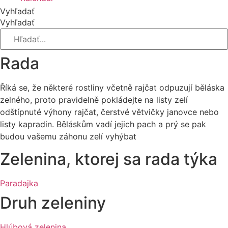
Vyhľadať
Vyhľadať
Rada
Říká se, že některé rostliny včetně rajčat odpuzu­jí běláska
zelného, proto pravidelně pokládejte na listy zelí
odštípnuté výhony rajčat, čerstvé větvičky janovce nebo
listy kapradin. Běláskům vadí jejich pach a prý se pak
budou vaše­mu záhonu zelí vyhýbat
Zelenina, ktorej sa rada týka
Paradajka
Druh zeleniny
Hlúbová zelenina