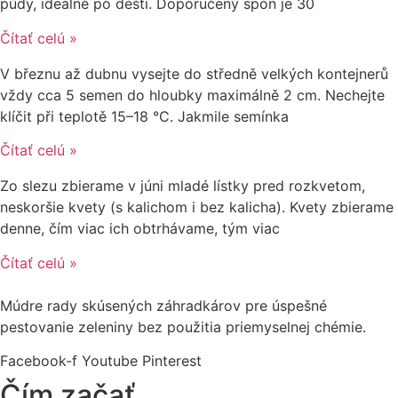
půdy, ideálně po dešti. Doporučený spon je 30
Čítať celú »
V březnu až dubnu vysejte do středně velkých kontejnerů
vždy cca 5 semen do hloubky maximálně 2 cm. Nechejte
klíčit při teplotě 15–18 °C. Jakmile semínka
Čítať celú »
Zo slezu zbierame v júni mladé lístky pred rozkvetom,
neskoršie kvety (s kalichom i bez kalicha). Kvety zbierame
denne, čím viac ich obtrhávame, tým viac
Čítať celú »
Múdre rady skúsených záhradkárov pre úspešné
pestovanie zeleniny bez použitia priemyselnej chémie.
Facebook-f
Youtube
Pinterest
Čím začať