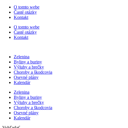
Preskočiť
O tomto webe
na
Časté otázky
obsah
Kontakt
O tomto webe
Časté otázky
Kontakt
Zelenina
Byliny a buriny
Výluhy a brečky
Choroby a škodcovia
Osevné plány
Kalendár
Zelenina
Byliny a buriny
Výluhy a brečky
Choroby a škodcovia
Osevné plány
Kalendár
Vyhľadať