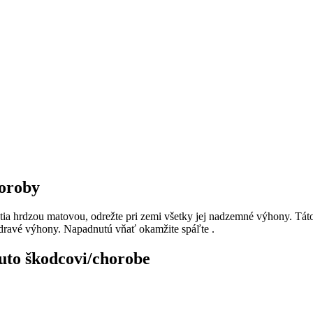
horoby
utia hrdzou matovou, odrežte pri zemi všetky jej nadzemné výhony. Táto
zdravé výhony. Napadnutú vňať okamžite spáľte .
uto škodcovi/chorobe​