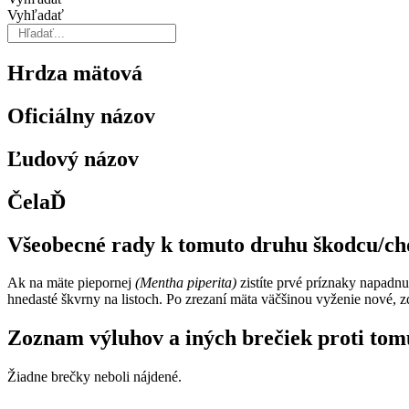
Vyhľadať
Hrdza mätová
Oficiálny názov
Ľudový názov
ČelaĎ
Všeobecné rady k tomuto druhu škodcu/c
Ak na mäte piepornej
(Mentha piperita)
zistíte prvé príznaky na­padn
hnedasté škvrny na listoch. Po zrezaní mäta väčšinou vyženie nové, 
Zoznam výluhov a iných brečiek proti tom
Žiadne brečky neboli nájdené.