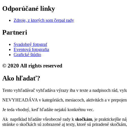
Odporúčané linky
Zdroje, z ktorých som čerpal rady
Partneri
Svadobný fotograf
Eventová fotografia
Grafické štúdio
© 2020 All rights reserved
Ako hľadať?
Tento vyhľadávač vyhľadáva výrazy iba v texte a nadpisoch rád, vyl
NEVYHĽADÁVA v kategóriách, mesiacoch, aktivitách a v prepojen
Je teda vhodný, keď hľadáte nejakú konkrétnu vec.
Ak napríklad hľadáte všeobecné rady k
skočkám
, je praktickejšie n
stránke o skočkách sú zobrazené aj texty, ktoré sú priradené skočkám,