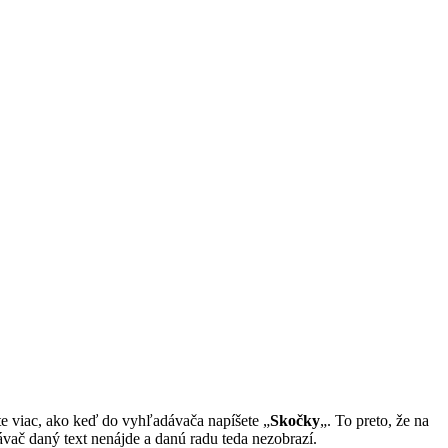
te viac, ako keď do vyhľadávača napíšete „
Skočky
„. To preto, že na
ávač daný text nenájde a danú radu teda nezobrazí.