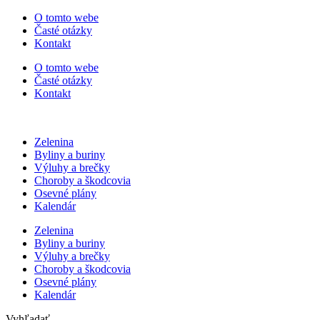
Preskočiť
O tomto webe
na
Časté otázky
obsah
Kontakt
O tomto webe
Časté otázky
Kontakt
Zelenina
Byliny a buriny
Výluhy a brečky
Choroby a škodcovia
Osevné plány
Kalendár
Zelenina
Byliny a buriny
Výluhy a brečky
Choroby a škodcovia
Osevné plány
Kalendár
Vyhľadať