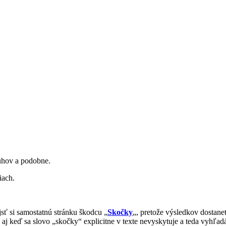
uhov a podobne.
iach.
ájsť si samostatnú stránku škodcu „
Skočky
„, pretože výsledkov dostane
 aj keď sa slovo „skočky“ explicitne v texte nevyskytuje a teda vyhľad