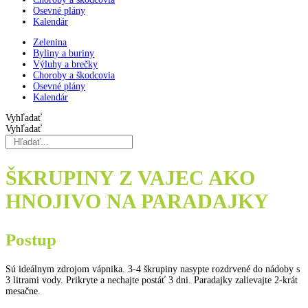
Osevné plány
Kalendár
Zelenina
Byliny a buriny
Výluhy a brečky
Choroby a škodcovia
Osevné plány
Kalendár
Vyhľadať
Vyhľadať
ŠKRUPINY Z VAJEC AKO
HNOJIVO NA PARADAJKY
Postup
Sú ideálnym zdrojom vápnika. 3-4 škrupiny nasypte rozdrvené do nádoby s
3 litrami vody. Prikryte a nechajte postáť 3 dni. Paradajky zalievajte 2-krát
mesačne.