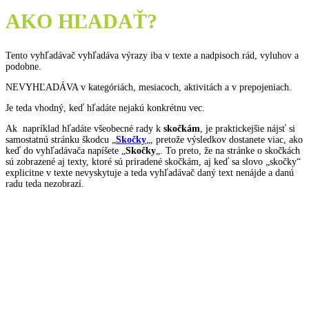
AKO HĽADAŤ?
Tento vyhľadávač vyhľadáva výrazy iba v texte a nadpisoch rád, vyluhov a
podobne.
NEVYHĽADÁVA v kategóriách, mesiacoch, aktivitách a v prepojeniach.
Je teda vhodný, keď hľadáte nejakú konkrétnu vec.
Ak napríklad hľadáte všeobecné rady k
skočkám
, je praktickejšie nájsť si
samostatnú stránku škodcu „
Skočky
„, pretože výsledkov dostanete viac, ako
keď do vyhľadávača napíšete „
Skočky
„. To preto, že na stránke o skočkách
sú zobrazené aj texty, ktoré sú priradené skočkám, aj keď sa slovo „skočky“
explicitne v texte nevyskytuje a teda vyhľadávač daný text nenájde a danú
radu teda nezobrazí.