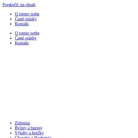
Preskočiť na obsah
O tomto webe
Časté otázky
Kontakt
O tomto webe
Časté otázky
Kontakt
Zelenina
Byliny a buriny
Výluhy a brečky
Choroby a škodcovia