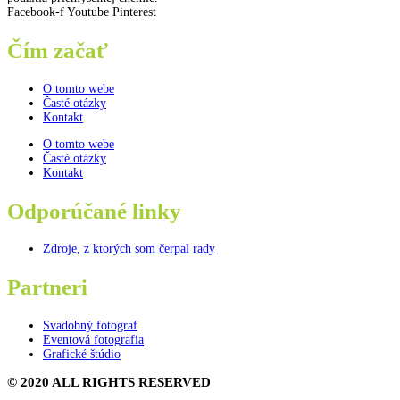
Facebook-f
Youtube
Pinterest
Čím začať
O tomto webe
Časté otázky
Kontakt
O tomto webe
Časté otázky
Kontakt
Odporúčané linky
Zdroje, z ktorých som čerpal rady
Partneri
Svadobný fotograf
Eventová fotografia
Grafické štúdio
© 2020 ALL RIGHTS RESERVED