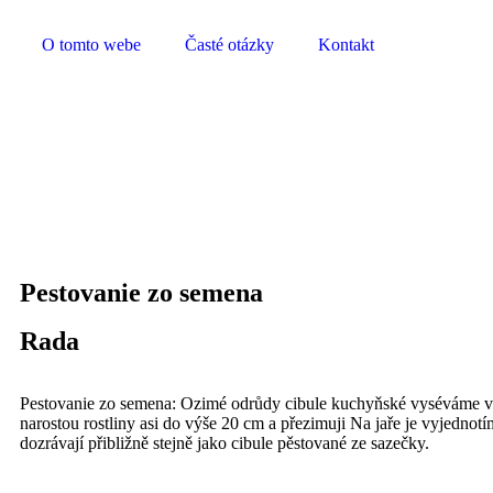
O tomto webe
Časté otázky
Kontakt
Pestovanie zo semena
Rada
Pestovanie zo semena: Ozimé odrůdy cibule kuchyňské vysévá­me v
narostou rostliny asi do výše 20 cm a přezimuji Na jaře je vyjedno
dozrávají přibliž­ně stejně jako cibule pěstované ze sazečky.