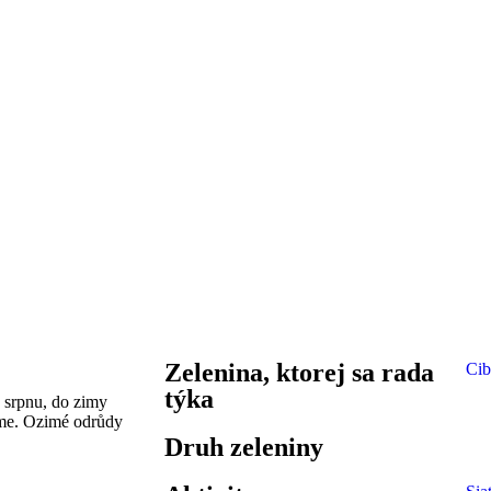
Zelenina, ktorej sa rada
Cib
týka
 srpnu, do zimy
tíme. Ozimé odrůdy
Druh zeleniny