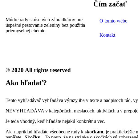
Čím začať
Múdre rady skúsených záhradkárov pre
O tomto webe
úspešné pestovanie zeleniny bez použitia
priemyselnej chémie.
Kontakt
© 2020 All rights reserved
Ako hľadať?
Tento vyhľadávač vyhľadáva výrazy iba v texte a nadpisoch rád, v
NEVYHĽADÁVA v kategóriách, mesiacoch, aktivitách a v prepoje
Je teda vhodný, keď hľadáte nejakú konkrétnu vec.
Ak napríklad hľadáte všeobecné rady k
skočkám
, je praktickejšie
napíšete „
Skočky
„. To preto, že na stránke o skočkách sú zobrazené