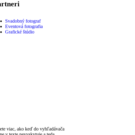
rtneri
Svadobný fotograf
Eventová fotografia
Grafické štúdio
nete viac, ako keď do vyhľadávača
ne v texte nevyskytuje a teda