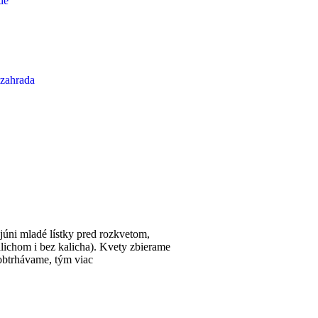
tie
zahrada
júni mladé lístky pred rozkvetom,
alichom i bez kalicha). Kvety zbierame
obtrhávame, tým viac