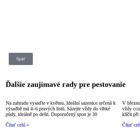
Späť
Ďalšie zaujímavé rady pre pestovanie
Na zahradu vysaďte v květnu. Ideální sazenice určená k
V březnu
výsadbě má 4–6 pravých listů. Sázejte vždy do vlhké
vždy cca
půdy, ideálně po dešti. Doporučený spon je 30
klíčit př
Čítať celú »
Čítať cel