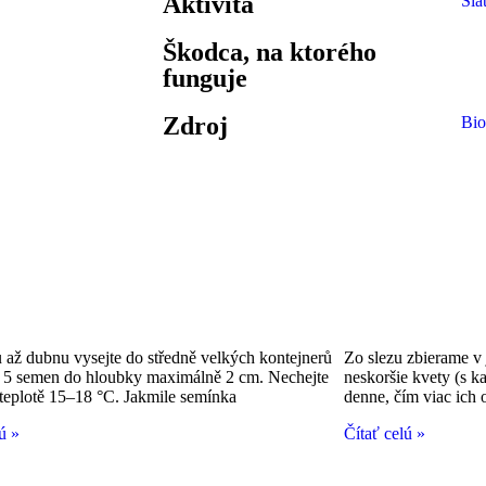
Aktivita
Sia
Škodca, na ktorého
funguje
Zdroj
Bio
 až dubnu vysejte do středně velkých kontejnerů
Zo slezu zbierame v 
 5 semen do hloubky maximálně 2 cm. Nechejte
neskoršie kvety (s k
i teplotě 15–18 °C. Jakmile semínka
denne, čím viac ich 
ú »
Čítať celú »