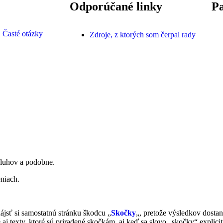
Odporúčané linky
Pa
Časté otázky
Zdroje, z ktorých som čerpal rady
yluhov a podobne.
niach.
 nájsť si samostatnú stránku škodcu „
Skočky
„, pretože výsledkov dosta
 aj texty, ktoré sú priradené skočkám, aj keď sa slovo „skočky“ explicit