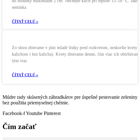
do hloubky maximálně 2 cm. Nechejte klíčit při teplotě 15–18 °C. Jakm
semínka
ČÍTAŤ CELÚ »
Zo slezu zbierame v júni mladé lístky pred rozkvetom, neskoršie kvety (
kalichom i bez kalicha). Kvety zbierame denne, čím viac ich obtrhávam
tým viac
ČÍTAŤ CELÚ »
Múdre rady skúsených záhradkárov pre úspešné pestovanie zeleniny
bez použitia priemyselnej chémie.
Facebook-f
Youtube
Pinterest
Čím začať