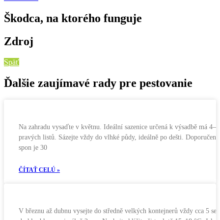
Škodca, na ktorého funguje
Zdroj
Späť
Ďalšie zaujímavé rady pre pestovanie
Na zahradu vysaďte v květnu. Ideální sazenice určená k výsadbě má 4–6
pravých listů. Sázejte vždy do vlhké půdy, ideálně po dešti. Doporučený
spon je 30
ČÍTAŤ CELÚ »
V březnu až dubnu vysejte do středně velkých kontejnerů vždy cca 5 se