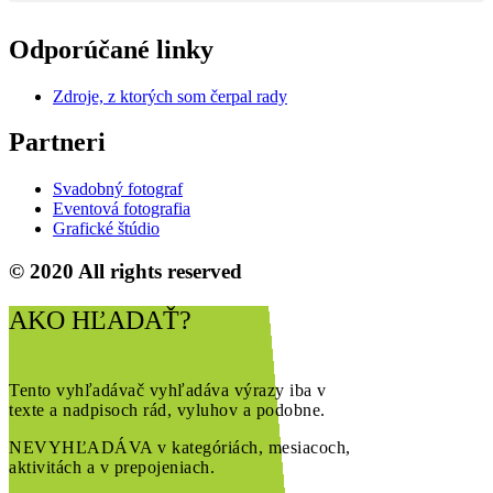
Odporúčané linky
Zdroje, z ktorých som čerpal rady
Partneri
Svadobný fotograf
Eventová fotografia
Grafické štúdio
© 2020 All rights reserved
AKO HĽADAŤ?
Tento vyhľadávač vyhľadáva výrazy iba v
texte a nadpisoch rád, vyluhov a podobne.
NEVYHĽADÁVA v kategóriách, mesiacoch,
aktivitách a v prepojeniach.