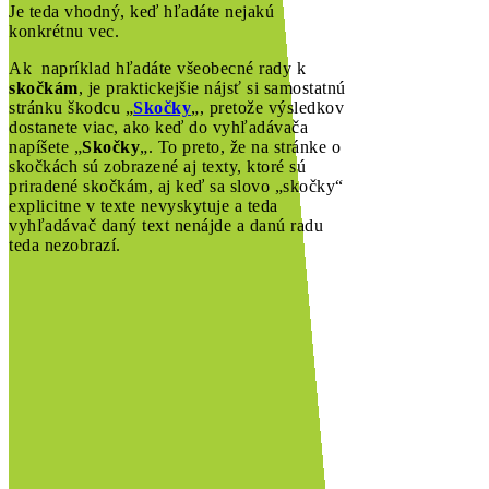
Je teda vhodný, keď hľadáte nejakú
konkrétnu vec.
Ak napríklad hľadáte všeobecné rady k
skočkám
, je praktickejšie nájsť si samostatnú
stránku škodcu „
Skočky
„, pretože výsledkov
dostanete viac, ako keď do vyhľadávača
napíšete „
Skočky
„. To preto, že na stránke o
skočkách sú zobrazené aj texty, ktoré sú
priradené skočkám, aj keď sa slovo „skočky“
explicitne v texte nevyskytuje a teda
vyhľadávač daný text nenájde a danú radu
teda nezobrazí.