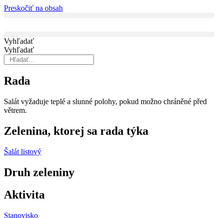
Preskočiť na obsah
Vyhľadať
Vyhľadať
Rada
Salát vyžaduje teplé a slunné polohy, po­kud možno chráněné před
větrem.
Zelenina, ktorej sa rada týka
Šalát listový
Druh zeleniny
Aktivita
Stanovisko