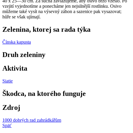
40 x 25—30 cm. Za sucha za­vlažujeme, aby osivo brzo vzešlo. Po
vze­jití vyjednotíme a ponecháme jen nejsil­nější rostlinku. Osivo
můžeme také vysít na výsevný záhon a sazenice pak vysazo­vat;
hůře se však ujímají.
Zelenina, ktorej sa rada týka
Čínska kapusta
Druh zeleniny
Aktivita
Siatie
Škodca, na ktorého funguje
Zdroj
1000 dobrých rad zahrádkářům
Späť