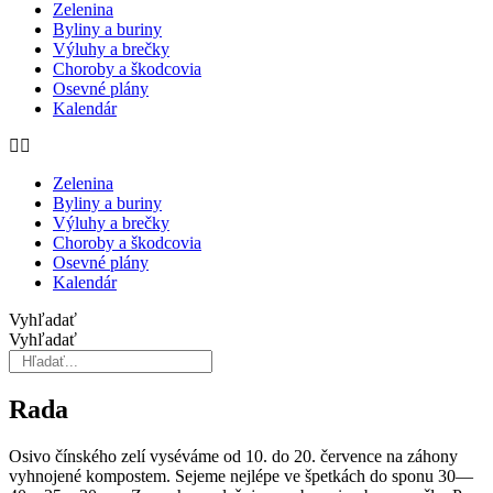
Zelenina
Byliny a buriny
Výluhy a brečky
Choroby a škodcovia
Osevné plány
Kalendár
Zelenina
Byliny a buriny
Výluhy a brečky
Choroby a škodcovia
Osevné plány
Kalendár
Vyhľadať
Vyhľadať
Rada
Osivo čínského zelí vyséváme od 10. do 20. července na záho­ny
vyhnojené kompostem. Sejeme nejlépe ve špetkách do sponu 30—