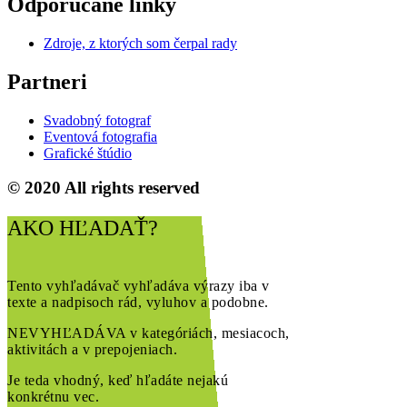
Odporúčané linky
Zdroje, z ktorých som čerpal rady
Partneri
Svadobný fotograf
Eventová fotografia
Grafické štúdio
© 2020 All rights reserved
AKO HĽADAŤ?
Tento vyhľadávač vyhľadáva výrazy iba v
texte a nadpisoch rád, vyluhov a podobne.
NEVYHĽADÁVA v kategóriách, mesiacoch,
aktivitách a v prepojeniach.
Je teda vhodný, keď hľadáte nejakú
konkrétnu vec.