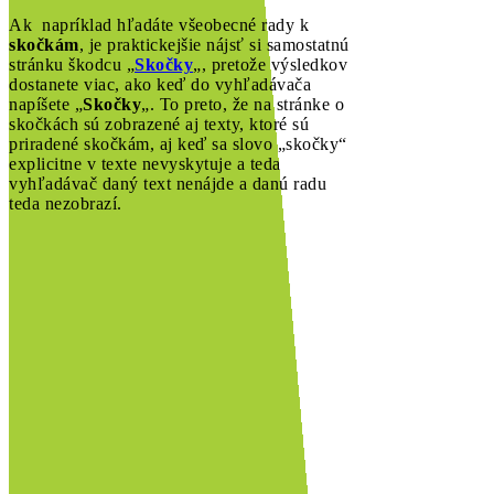
Ak napríklad hľadáte všeobecné rady k
skočkám
, je praktickejšie nájsť si samostatnú
stránku škodcu „
Skočky
„, pretože výsledkov
dostanete viac, ako keď do vyhľadávača
napíšete „
Skočky
„. To preto, že na stránke o
skočkách sú zobrazené aj texty, ktoré sú
priradené skočkám, aj keď sa slovo „skočky“
explicitne v texte nevyskytuje a teda
vyhľadávač daný text nenájde a danú radu
teda nezobrazí.