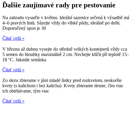
Ďalšie zaujímavé rady pre pestovanie
Na zahradu vysaďte v květnu. Ideální sazenice určená k výsadbě má
4–6 pravých listů. Sázejte vždy do vlhké půdy, ideálně po dešti.
Doporučený spon je 30
Čítať celú »
V březnu až dubnu vysejte do středně velkých kontejnerů vždy cca
5 semen do hloubky maximálně 2 cm. Nechejte klíčit při teplotě 15–
18 °C. Jakmile semínka
Čítať celú »
Zo slezu zbierame v júni mladé lístky pred rozkvetom, neskoršie
kvety (s kalichom i bez kalicha). Kvety zbierame denne, čím viac
ich obtrhávame, tým viac
Čítať celú »