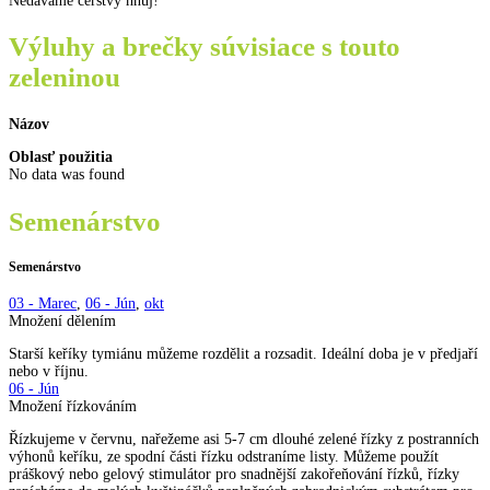
Nedáváme čerstvý hnůj!
Výluhy a brečky súvisiace s touto
zeleninou
Názov
Oblasť použitia
No data was found
Semenárstvo
Semenárstvo
03 - Marec
,
06 - Jún
,
okt
Množení dělením
Starší keříky tymiánu můžeme rozdělit a rozsadit. Ideální doba je v předjaří
nebo v říjnu.
06 - Jún
Množení řízkováním
Řízkujeme v červnu, nařežeme asi 5-7 cm dlouhé zelené řízky z postranních
výhonů keříku, ze spodní části řízku odstraníme listy. Můžeme použít
práškový nebo gelový stimulátor pro snadnější zakořeňování řízků, řízky