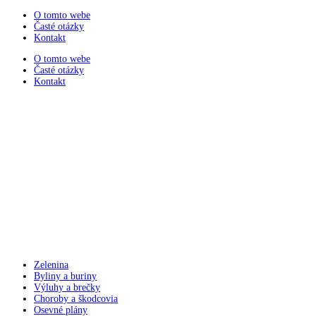
Preskočiť
O tomto webe
na
Časté otázky
obsah
Kontakt
O tomto webe
Časté otázky
Kontakt
Zelenina
Byliny a buriny
Výluhy a brečky
Choroby a škodcovia
Osevné plány