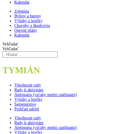
Kalendár
Zelenina
Byliny a buriny
Výluhy a brečky
Choroby a škodcovia
Osevné plány
Kalendár
Vyhľadať
Vyhľadať
TYMIÁN
Všeobecné rady
Rady k aktivitám
Alelopatia (vzťahy medzi rastlinami)
Výluhy a brečky
Semenárstvo
Prehľad odrôd
Všeobecné rady
Rady k aktivitám
Alelopatia (vzťahy medzi rastlinami)
Výluhy a brečky