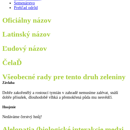
Semenárstvo
Prehľad odrôd
Oficiálny názov
Latinský názov
Ľudový názov
ČelaĎ
Všeobecné rady pre tento druh zeleniny
Závlaha
Dobře zakořenělý a rostoucí tymián v zahradě nemusíme zalévat, snáší
dobře přísušek, dlouhodobě vlhká a přemokřená půda mu nesvědčí.
Hnojenie
Nedáváme čerstvý hnůj!
Alelopatia (biologické interakcie medzi