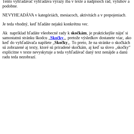
Tento vyhľadávač vyhľadáva výrazy iba v texte a nadpisoch rád, vyluhov a
podobne.
NEVYHĽADÁVA v kategóriách, mesiacoch, aktivitách a v prepojeniach.
Je teda vhodný, keď hľadáte nejakú konkrétnu vec.
Ak napríklad hľadáte všeobecné rady k
skočkám
, je praktickejšie nájsť si
samostatnú stránku škodcu „
Skočky
„, pretože výsledkov dostanete viac, ako
keď do vyhľadávača napíšete „
Skočky
„. To preto, že na stránke o skočkách
sú zobrazené aj texty, ktoré sú priradené skočkám, aj keď sa slovo „skočky“
explicitne v texte nevyskytuje a teda vyhľadávač daný text nenájde a danú
radu teda nezobrazí.