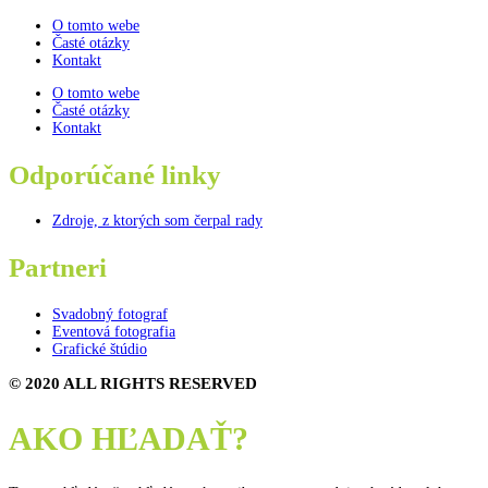
O tomto webe
Časté otázky
Kontakt
O tomto webe
Časté otázky
Kontakt
Odporúčané linky
Zdroje, z ktorých som čerpal rady
Partneri
Svadobný fotograf
Eventová fotografia
Grafické štúdio
© 2020 ALL RIGHTS RESERVED
AKO HĽADAŤ?