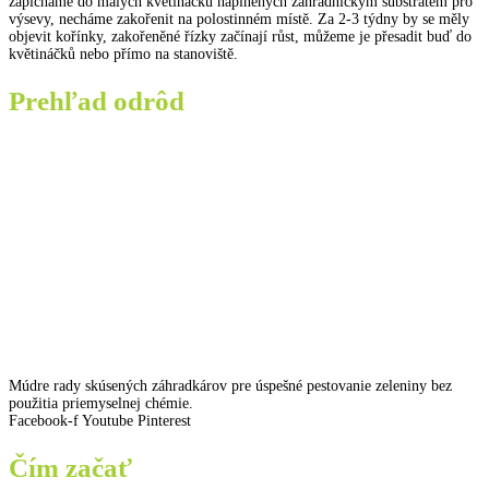
zapícháme do malých květináčků naplněných zahradnickým substrátem pro
výsevy, necháme zakořenit na polostinném místě. Za 2-3 týdny by se měly
objevit kořínky, zakořeněné řízky začínají růst, můžeme je přesadit buď do
květináčků nebo přímo na stanoviště.
Prehľad odrôd
Múdre rady skúsených záhradkárov pre úspešné pestovanie zeleniny bez
použitia priemyselnej chémie.
Facebook-f
Youtube
Pinterest
Čím začať