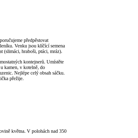
oporučujeme předpěstovat
leníku. Venku jsou klíčící semena
 (slimáci, hraboši, ptáci, mráz).
mostatných kontejnerů. Umístěte
, u kamen, v kotelně, do
sazenic. Nejlépe celý obsah sáčku.
čka přežije.
lovině května. V polohách nad 350