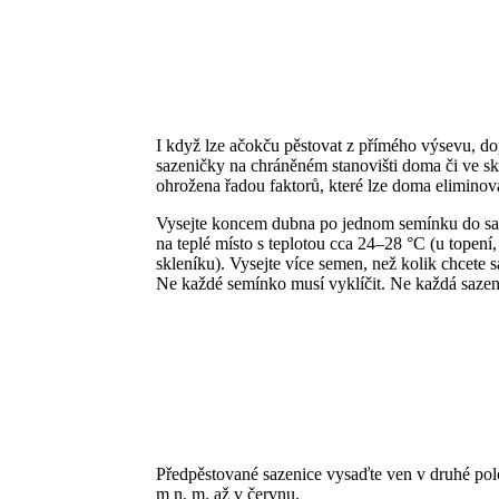
I když lze ačokču pěstovat z přímého výsevu, d
sazeničky na chráněném stanovišti doma či ve sk
ohrožena řadou faktorů, které lze doma eliminovat
Vysejte koncem dubna po jednom semínku do sa
na teplé místo s teplotou cca 24–28 °C (u topení
skleníku). Vysejte více semen, než kolik chcete 
Ne každé semínko musí vyklíčit. Ne každá sazeni
Předpěstované sazenice vysaďte ven v druhé po
m n. m. až v červnu.