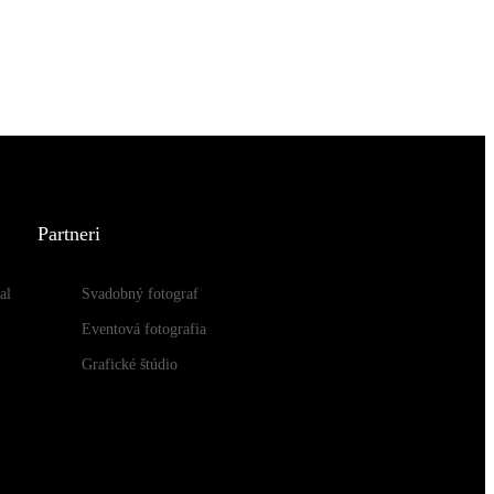
Partneri
al
Svadobný fotograf
Eventová fotografia
Grafické štúdio