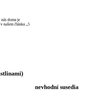
U nás doma je
 v našem článku „
5
astlinami)
nevhodní susedia