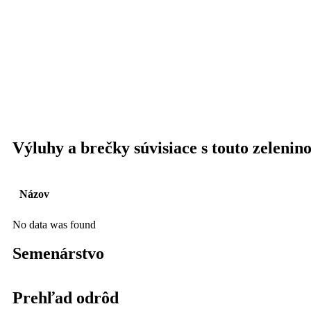
Výluhy a brečky súvisiace s touto zelenin
Názov
No data was found
Semenárstvo
Prehľad odrôd