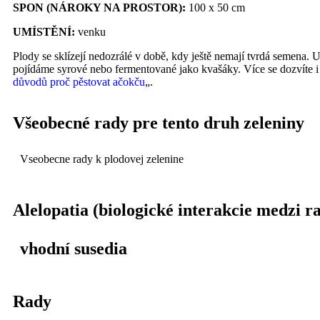
SPON (NÁROKY NA PROSTOR):
100 x 50 cm
UMÍSTĚNÍ:
venku
Plody se sklízejí nedozrálé v době, kdy ještě nemají tvrdá semena. 
pojídáme syrové nebo fermentované jako kvašáky. Více se dozvíte i
důvodů proč pěstovat ačokču
„.
Všeobecné rady pre tento druh zeleniny
Vseobecne rady k plodovej zelenine
Alelopatia (biologické interakcie medzi r
vhodní susedia
Rady