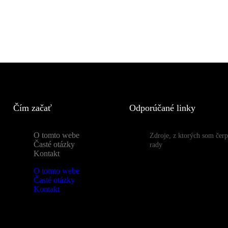
Čím začať
Odporúčané linky
O tomto webe
Zdroje, z ktorých som čerp
Časté otázky
rady
Kontakt
O tomto webe
Časté otázky
Kontakt