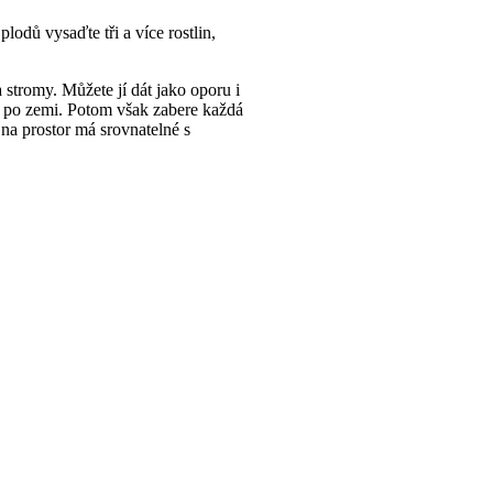
lodů vysaďte tři a více rostlin,
a stromy. Můžete jí dát jako oporu i
t i po zemi. Potom však zabere každá
na prostor má srovnatelné s