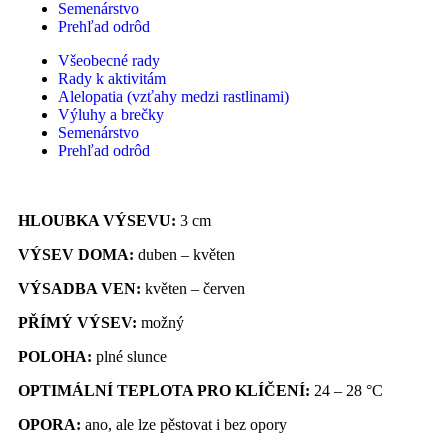
Semenárstvo
Prehľad odrôd
Všeobecné rady
Rady k aktivitám
Alelopatia (vzťahy medzi rastlinami)
Výluhy a brečky
Semenárstvo
Prehľad odrôd
HLOUBKA VÝSEVU:
3 cm
VÝSEV DOMA:
duben – květen
VÝSADBA VEN:
květen – červen
PŘÍMÝ VÝSEV:
možný
POLOHA:
plné slunce
OPTIMÁLNÍ TEPLOTA PRO KLÍČENÍ:
24 – 28 °C
OPORA:
ano, ale lze pěstovat i bez opory