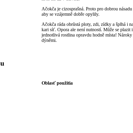
Ačokča je cizosprašná. Proto pro dobrou násadu p
aby se vzájemně dobře opylily.
Ačokča ráda obrůstá ploty, zdi, zídky a šplhá i n
kari síť. Opora ale není nutností. Může se plazi
jednotlivá rostlina opravdu hodně místa! Nároky 
dýněmi.
ou
Oblasť použitia