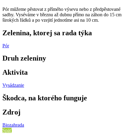
Pór můžeme pěstovat z přímého výsevu nebo z předpěstované
sadby. Vyséváme v březnu až dubnu přímo na záhon do 15 cm
širokých řádků a po vzejití jednotíme asi na 10 cm.
Zelenina, ktorej sa rada týka
Pór
Druh zeleniny
Aktivita
Vysádzanie
Škodca, na ktorého funguje
Zdroj
Biozahrada
Späť