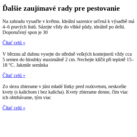
Ďalšie zaujímavé rady pre pestovanie
Na zahradu vysaďte v květnu. Ideální sazenice určená k výsadbě má
4–6 pravých listů. Sázejte vždy do vlhké půdy, ideálně po dešti.
Doporučený spon je 30
Čítať celú »
V březnu až dubnu vysejte do středně velkých kontejnerů vždy cca
5 semen do hloubky maximálně 2 cm. Nechejte klíčit při teplotě 15–
18 °C. Jakmile semínka
Čítať celú »
Zo slezu zbierame v júni mladé lístky pred rozkvetom, neskoršie
kvety (s kalichom i bez kalicha). Kvety zbierame denne, čím viac
ich obtrhávame, tým viac
Čítať celú »