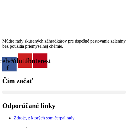
Múdre rady skúsených záhradkárov pre úspešné pestovanie zeleniny
bez použitia priemyselnej chémie.
cebook-
Youtube
Pinterest
f
Čím začať
Odporúčané linky
Zdroje, z ktorých som čerpal rady