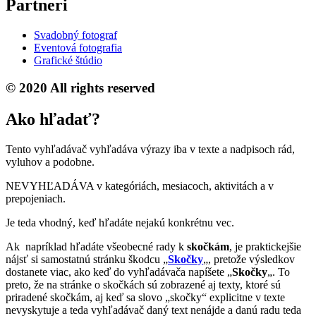
Partneri
Svadobný fotograf
Eventová fotografia
Grafické štúdio
© 2020 All rights reserved
Ako hľadať?
Tento vyhľadávač vyhľadáva výrazy iba v texte a nadpisoch rád,
vyluhov a podobne.
NEVYHĽADÁVA v kategóriách, mesiacoch, aktivitách a v
prepojeniach.
Je teda vhodný, keď hľadáte nejakú konkrétnu vec.
Ak napríklad hľadáte všeobecné rady k
skočkám
, je praktickejšie
nájsť si samostatnú stránku škodcu „
Skočky
„, pretože výsledkov
dostanete viac, ako keď do vyhľadávača napíšete „
Skočky
„. To
preto, že na stránke o skočkách sú zobrazené aj texty, ktoré sú
priradené skočkám, aj keď sa slovo „skočky“ explicitne v texte
nevyskytuje a teda vyhľadávač daný text nenájde a danú radu teda