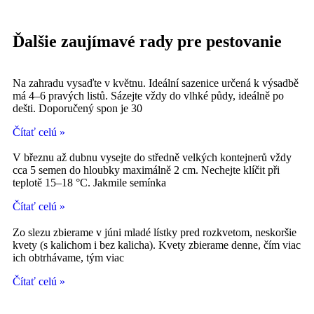
Ďalšie zaujímavé rady pre pestovanie
Na zahradu vysaďte v květnu. Ideální sazenice určená k výsadbě
má 4–6 pravých listů. Sázejte vždy do vlhké půdy, ideálně po
dešti. Doporučený spon je 30
Čítať celú »
V březnu až dubnu vysejte do středně velkých kontejnerů vždy
cca 5 semen do hloubky maximálně 2 cm. Nechejte klíčit při
teplotě 15–18 °C. Jakmile semínka
Čítať celú »
Zo slezu zbierame v júni mladé lístky pred rozkvetom, neskoršie
kvety (s kalichom i bez kalicha). Kvety zbierame denne, čím viac
ich obtrhávame, tým viac
Čítať celú »