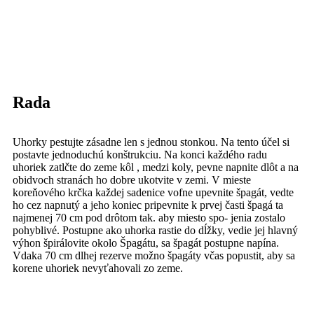
Rada
Uhorky pestujte zásadne len s jednou stonkou. Na tento účel si
postavte jednoduchú konštrukciu. Na konci každého radu
uhoriek zatlčte do zeme kôl , medzi koly, pevne napnite dlôt a na
obidvoch stranách ho dobre ukotvite v zemi. V mieste
koreňového krčka každej sadenice vofne upevnite špagát, vedte
ho cez napnutý a jeho koniec pripevnite k prvej časti špagá ta
najmenej 70 cm pod drôtom tak. aby miesto spo- jenia zostalo
pohyblivé. Postupne ako uhorka rastie do dĺžky, vedie jej hlavný
výhon špirálovite okolo Špagátu, sa špagát postupne napína.
Vdaka 70 cm dlhej rezerve možno špagáty včas popustit, aby sa
korene uhoriek nevyťahovali zo zeme.