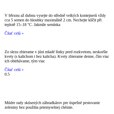
V březnu až dubnu vysejte do středně velkých kontejnerů vždy
cca 5 semen do hloubky maximálně 2 cm. Nechejte klíčit při
teplotě 15–18 °C. Jakmile semínka
Čítať celú »
Zo slezu zbierame v júni mladé lístky pred rozkvetom, neskoršie
kvety (s kalichom i bez kalicha). Kvety zbierame denne, čím viac
ich obtrhávame, tým viac
Čítať celú »
Múdre rady skúsených záhradkárov pre úspešné pestovanie
zeleniny bez použitia priemyselnej chémie.