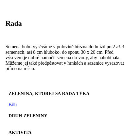
Rada
Semena bobu vyséváme v polovině března do hnízd po 2 až 3
semenech, asi 8 cm hluboko, do sponu 30 x 20 cm. Před
výsevem je dobré namočit semena do vody, aby nabobtnala.
Můžeme jej také předpěstovat v hrnkách a sazenice vysazovat
přímo na místo.
ZELENINA, KTOREJ SA RADA TÝKA
Bôb
DRUH ZELENINY
AKTIVITA