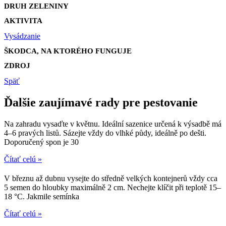
DRUH ZELENINY
AKTIVITA
Vysádzanie
ŠKODCA, NA KTORÉHO FUNGUJE
ZDROJ
Späť
Ďalšie zaujímavé rady pre pestovanie
Na zahradu vysaďte v květnu. Ideální sazenice určená k výsadbě má
4–6 pravých listů. Sázejte vždy do vlhké půdy, ideálně po dešti.
Doporučený spon je 30
Čítať celú »
V březnu až dubnu vysejte do středně velkých kontejnerů vždy cca
5 semen do hloubky maximálně 2 cm. Nechejte klíčit při teplotě 15–
18 °C. Jakmile semínka
Čítať celú »