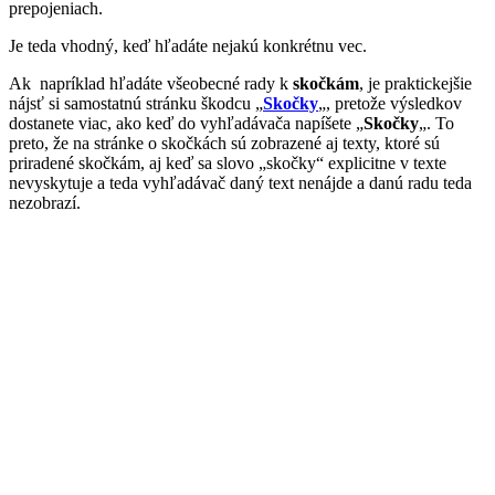
prepojeniach.
Je teda vhodný, keď hľadáte nejakú konkrétnu vec.
Ak napríklad hľadáte všeobecné rady k
skočkám
, je praktickejšie
nájsť si samostatnú stránku škodcu „
Skočky
„, pretože výsledkov
dostanete viac, ako keď do vyhľadávača napíšete „
Skočky
„. To
preto, že na stránke o skočkách sú zobrazené aj texty, ktoré sú
priradené skočkám, aj keď sa slovo „skočky“ explicitne v texte
nevyskytuje a teda vyhľadávač daný text nenájde a danú radu teda
nezobrazí.