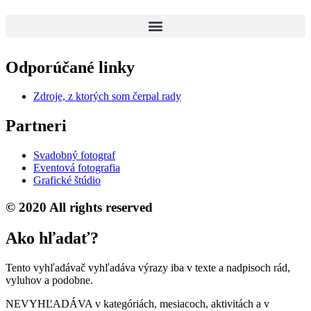
Odporúčané linky
Zdroje, z ktorých som čerpal rady
Partneri
Svadobný fotograf
Eventová fotografia
Grafické štúdio
© 2020 All rights reserved
Ako hľadať?
Tento vyhľadávač vyhľadáva výrazy iba v texte a nadpisoch rád,
vyluhov a podobne.
NEVYHĽADÁVA v kategóriách, mesiacoch, aktivitách a v