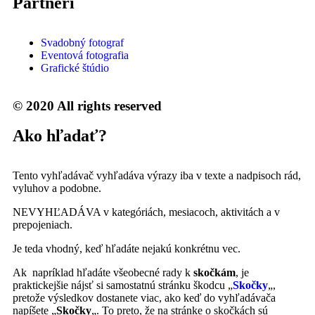
Partneri
Svadobný fotograf
Eventová fotografia
Grafické štúdio
© 2020 All rights reserved
Ako hľadať?
Tento vyhľadávač vyhľadáva výrazy iba v texte a nadpisoch rád,
vyluhov a podobne.
NEVYHĽADÁVA v kategóriách, mesiacoch, aktivitách a v
prepojeniach.
Je teda vhodný, keď hľadáte nejakú konkrétnu vec.
Ak napríklad hľadáte všeobecné rady k
skočkám
, je
praktickejšie nájsť si samostatnú stránku škodcu „
Skočky
„,
pretože výsledkov dostanete viac, ako keď do vyhľadávača
napíšete „
Skočky
„. To preto, že na stránke o skočkách sú