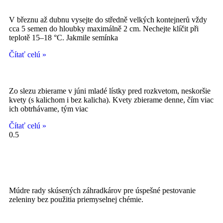
V březnu až dubnu vysejte do středně velkých kontejnerů vždy
cca 5 semen do hloubky maximálně 2 cm. Nechejte klíčit při
teplotě 15–18 °C. Jakmile semínka
Čítať celú »
Zo slezu zbierame v júni mladé lístky pred rozkvetom, neskoršie
kvety (s kalichom i bez kalicha). Kvety zbierame denne, čím viac
ich obtrhávame, tým viac
Čítať celú »
Múdre rady skúsených záhradkárov pre úspešné pestovanie
zeleniny bez použitia priemyselnej chémie.