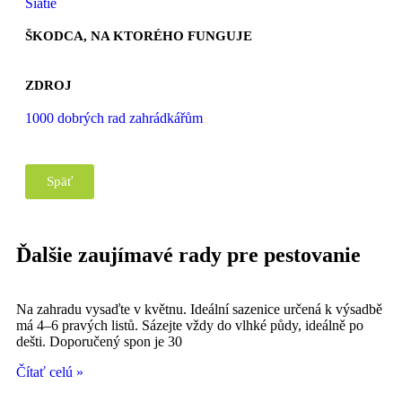
Siatie
ŠKODCA, NA KTORÉHO FUNGUJE
ZDROJ
1000 dobrých rad zahrádkářům
Späť
Ďalšie zaujímavé rady pre pestovanie
Na zahradu vysaďte v květnu. Ideální sazenice určená k výsadbě
má 4–6 pravých listů. Sázejte vždy do vlhké půdy, ideálně po
dešti. Doporučený spon je 30
Čítať celú »