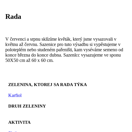
Rada
V červenci a srpnu sklízíme květák, kte­rý jsme vysazovali v
květnu až červnu. Sa­zenice pro tuto výsadbu si vypěstujeme v
poloteplém nebo studeném pařeništi, kam vyséváme semeno od
konce března do konce dubna. Sazenlcc vysazujeme ve sponu
50X50 cm až 60 x 60 cm.
ZELENINA, KTOREJ SA RADA TÝKA
Karfiol
DRUH ZELENINY
AKTIVITA