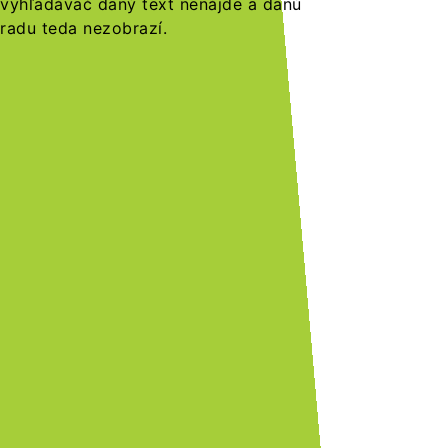
vyhľadávač daný text nenájde a danú
radu teda nezobrazí.