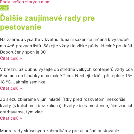
Rady našich starých mám
Späť
Ďalšie zaujímavé rady pre
pestovanie
Na zahradu vysaďte v květnu. Ideální sazenice určená k výsadbě
má 4–6 pravých listů. Sázejte vždy do vlhké půdy, ideálně po dešti.
Doporučený spon je 30
Čítať celú »
V březnu až dubnu vysejte do středně velkých kontejnerů vždy cca
5 semen do hloubky maximálně 2 cm. Nechejte klíčit při teplotě 15–
18 °C. Jakmile semínka
Čítať celú »
Zo slezu zbierame v júni mladé lístky pred rozkvetom, neskoršie
kvety (s kalichom i bez kalicha). Kvety zbierame denne, čím viac ich
obtrhávame, tým viac
Čítať celú »
Múdre rady skúsených záhradkárov pre úspešné pestovanie