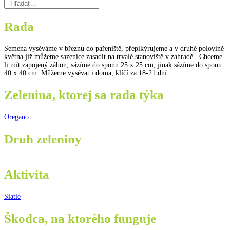
Rada
Semena vyséváme v březnu do pařeniště, přepikýrujeme a v druhé polovině
května již můžeme sazenice zasadit na trvalé stanoviště v zahradě . Chceme-
li mít zapojený záhon, sázíme do sponu 25 x 25 cm, jinak sázíme do sponu
40 x 40 cm. Můžeme vysévat i doma, klíčí za 18-21 dní.
Zelenina, ktorej sa rada týka
Oregano
Druh zeleniny
Aktivita
Siatie
Škodca, na ktorého funguje