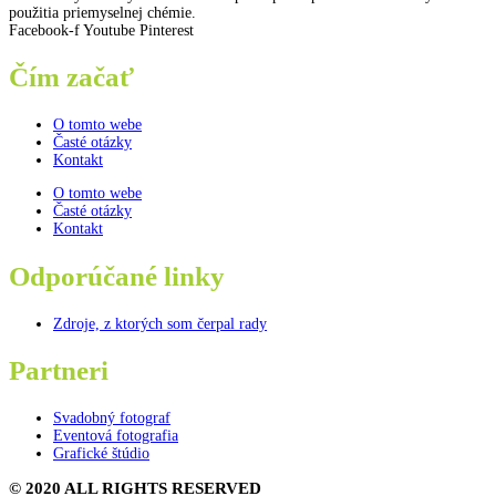
použitia priemyselnej chémie.
Facebook-f
Youtube
Pinterest
Čím začať
O tomto webe
Časté otázky
Kontakt
O tomto webe
Časté otázky
Kontakt
Odporúčané linky
Zdroje, z ktorých som čerpal rady
Partneri
Svadobný fotograf
Eventová fotografia
Grafické štúdio
© 2020 ALL RIGHTS RESERVED