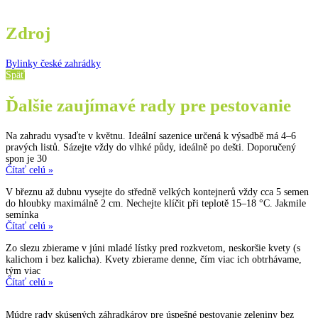
Zdroj
Bylinky české zahrádky
Späť
Ďalšie zaujímavé rady pre pestovanie
Na zahradu vysaďte v květnu. Ideální sazenice určená k výsadbě má 4–6
pravých listů. Sázejte vždy do vlhké půdy, ideálně po dešti. Doporučený
spon je 30
Čítať celú »
V březnu až dubnu vysejte do středně velkých kontejnerů vždy cca 5 semen
do hloubky maximálně 2 cm. Nechejte klíčit při teplotě 15–18 °C. Jakmile
semínka
Čítať celú »
Zo slezu zbierame v júni mladé lístky pred rozkvetom, neskoršie kvety (s
kalichom i bez kalicha). Kvety zbierame denne, čím viac ich obtrhávame,
tým viac
Čítať celú »
Múdre rady skúsených záhradkárov pre úspešné pestovanie zeleniny bez