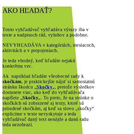
AKO HĽADAŤ?
Tento vyhľadávač vyhľadáva výrazy iba v
texte a nadpisoch rád, vyluhov a podobne.
NEVYHĽADÁVA v kategóriách, mesiacoch,
aktivitách a v prepojeniach.
Je teda vhodný, keď hľadáte nejakú
konkrétnu vec.
Ak napríklad hľadáte všeobecné rady k
skočkám
, je praktickejšie nájsť si samostatnú
stránku škodcu „
Skočky
„, pretože výsledkov
dostanete viac, ako keď do vyhľadávača
napíšete „
Skočky
„. To preto, že na stránke o
skočkách sú zobrazené aj texty, ktoré sú
priradené skočkám, aj keď sa slovo „skočky“
explicitne v texte nevyskytuje a teda
vyhľadávač daný text nenájde a danú radu
teda nezobrazí.