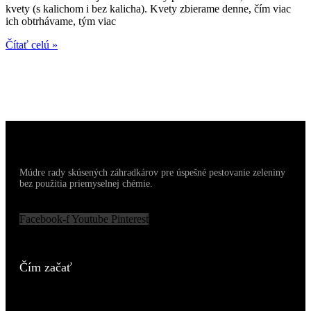
kvety (s kalichom i bez kalicha). Kvety zbierame denne, čím viac
ich obtrhávame, tým viac
Čítať celú »
Múdre rady skúsených záhradkárov pre úspešné pestovanie zeleniny
bez použitia priemyselnej chémie.
Facebook-f
Youtube
Pinterest
Čím začať