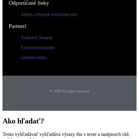
Odporúčané linky
Zdroje, z ktorých som čerpal rady
Partneri
Svadobný fotograf
Eventová fotografia
Grafické štúdio
© 2020 All rights reserved
Ako hľadať?
Tento vyhľadávač vyhľadáva výrazy iba v texte a nadpisoch rád,