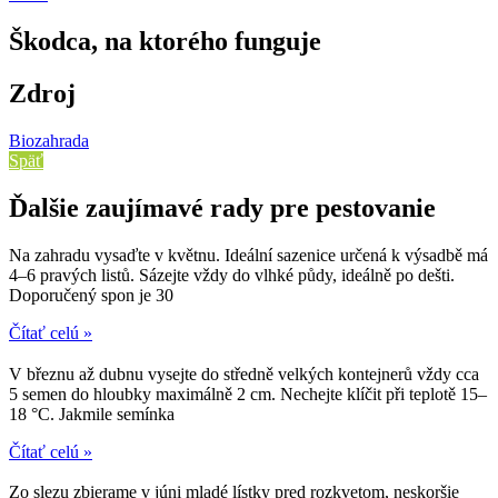
Škodca, na ktorého funguje
Zdroj
Biozahrada
Späť
Ďalšie zaujímavé rady pre pestovanie
Na zahradu vysaďte v květnu. Ideální sazenice určená k výsadbě má
4–6 pravých listů. Sázejte vždy do vlhké půdy, ideálně po dešti.
Doporučený spon je 30
Čítať celú »
V březnu až dubnu vysejte do středně velkých kontejnerů vždy cca
5 semen do hloubky maximálně 2 cm. Nechejte klíčit při teplotě 15–
18 °C. Jakmile semínka
Čítať celú »
Zo slezu zbierame v júni mladé lístky pred rozkvetom, neskoršie