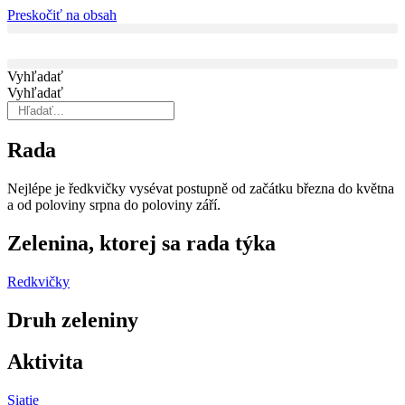
Preskočiť na obsah
Vyhľadať
Vyhľadať
Rada
Nejlépe je ředkvičky vysévat po­stupně od začátku března do května
a od poloviny srpna do poloviny září.
Zelenina, ktorej sa rada týka
Redkvičky
Druh zeleniny
Aktivita
Siatie