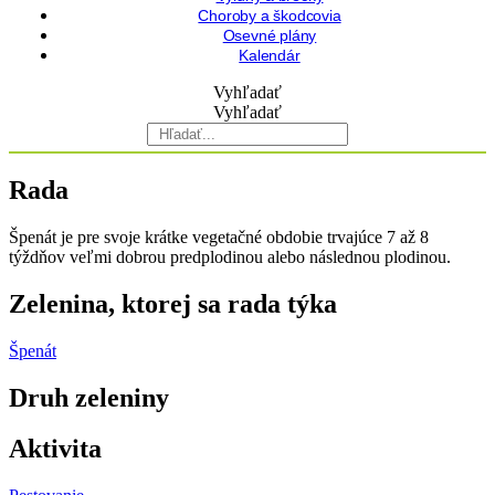
Choroby a škodcovia
Osevné plány
Kalendár
Vyhľadať
Vyhľadať
Rada
Špenát je pre svoje krátke vegetačné ob­dobie trvajúce 7 až 8
týždňov veľmi dobrou predplodinou ale­bo následnou plodinou.
Zelenina, ktorej sa rada týka
Špenát
Druh zeleniny
Aktivita