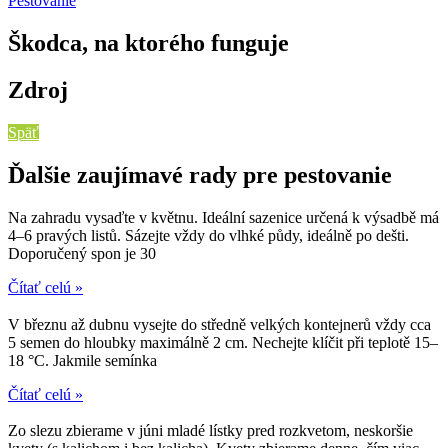
Pestovanie
Škodca, na ktorého funguje
Zdroj
Späť
Ďalšie zaujímavé rady pre pestovanie
Na zahradu vysaďte v květnu. Ideální sazenice určená k výsadbě má
4–6 pravých listů. Sázejte vždy do vlhké půdy, ideálně po dešti.
Doporučený spon je 30
Čítať celú »
V březnu až dubnu vysejte do středně velkých kontejnerů vždy cca
5 semen do hloubky maximálně 2 cm. Nechejte klíčit při teplotě 15–
18 °C. Jakmile semínka
Čítať celú »
Zo slezu zbierame v júni mladé lístky pred rozkvetom, neskoršie