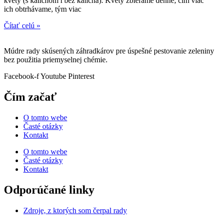
kvety (s kalichom i bez kalicha). Kvety zbierame denne, čím viac
ich obtrhávame, tým viac
Čítať celú »
Múdre rady skúsených záhradkárov pre úspešné pestovanie zeleniny
bez použitia priemyselnej chémie.
Facebook-f
Youtube
Pinterest
Čím začať
O tomto webe
Časté otázky
Kontakt
O tomto webe
Časté otázky
Kontakt
Odporúčané linky
Zdroje, z ktorých som čerpal rady