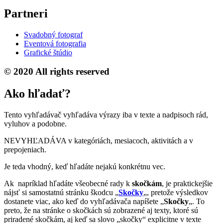
Partneri
Svadobný fotograf
Eventová fotografia
Grafické štúdio
© 2020 All rights reserved
Ako hľadať?
Tento vyhľadávač vyhľadáva výrazy iba v texte a nadpisoch rád,
vyluhov a podobne.
NEVYHĽADÁVA v kategóriách, mesiacoch, aktivitách a v
prepojeniach.
Je teda vhodný, keď hľadáte nejakú konkrétnu vec.
Ak napríklad hľadáte všeobecné rady k
skočkám
, je praktickejšie
nájsť si samostatnú stránku škodcu „
Skočky
„, pretože výsledkov
dostanete viac, ako keď do vyhľadávača napíšete „
Skočky
„. To
preto, že na stránke o skočkách sú zobrazené aj texty, ktoré sú
priradené skočkám, aj keď sa slovo „skočky“ explicitne v texte