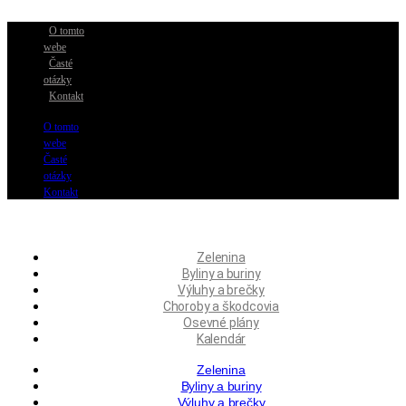
Preskočiť
na
O tomto
obsah
webe
Časté
otázky
Kontakt
O tomto
webe
Časté
otázky
Kontakt
Zelenina
Byliny a buriny
Výluhy a brečky
Choroby a škodcovia
Osevné plány
Kalendár
Zelenina
Byliny a buriny
Výluhy a brečky