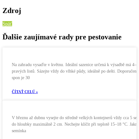
Zdroj
Späť
Ďalšie zaujímavé rady pre pestovanie
Na zahradu vysaďte v květnu. Ideální sazenice určená k výsadbě má 4–6
pravých listů. Sázejte vždy do vlhké půdy, ideálně po dešti. Doporučený
spon je 30
ČÍTAŤ CELÚ »
V březnu až dubnu vysejte do středně velkých kontejnerů vždy cca 5 se
do hloubky maximálně 2 cm. Nechejte klíčit při teplotě 15–18 °C. Jakm
semínka