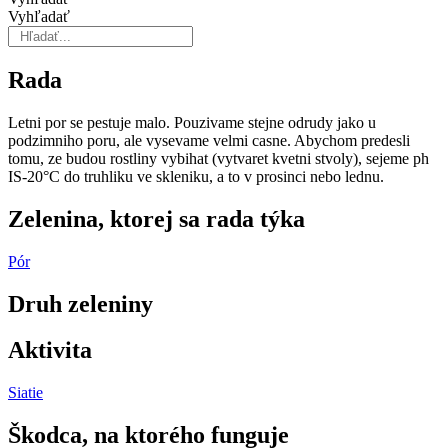
Vyhľadať
Rada
Letni por se pestuje malo. Pouzivame stejne odrudy jako u
podzimniho poru, ale vysevame velmi casne. Abychom predesli
tomu, ze budou rostliny vybihat (vytvaret kvetni stvoly), sejeme ph
IS-20°C do truhliku ve skleniku, a to v prosinci nebo lednu.
Zelenina, ktorej sa rada týka
Pór
Druh zeleniny
Aktivita
Siatie
Škodca, na ktorého funguje