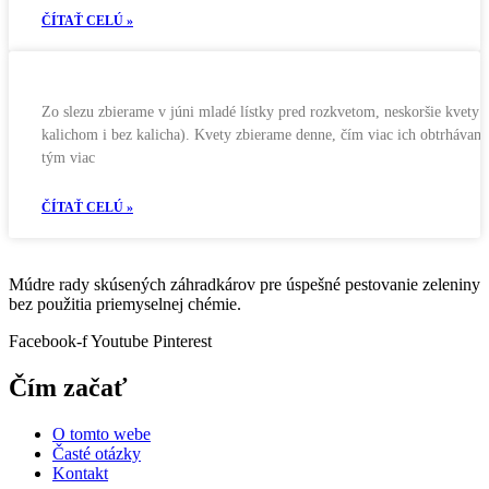
ČÍTAŤ CELÚ »
Zo slezu zbierame v júni mladé lístky pred rozkvetom, neskoršie kvety (
kalichom i bez kalicha). Kvety zbierame denne, čím viac ich obtrhávam
tým viac
ČÍTAŤ CELÚ »
Múdre rady skúsených záhradkárov pre úspešné pestovanie zeleniny
bez použitia priemyselnej chémie.
Facebook-f
Youtube
Pinterest
Čím začať
O tomto webe
Časté otázky
Kontakt