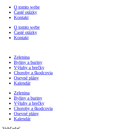
Preskočiť
O tomto webe
na
Časté otázky
obsah
Kontakt
O tomto webe
Časté otázky
Kontakt
Zelenina
Byliny a buriny
Výluhy a brečky
Choroby a škodcovia
Osevné plány
Kalendár
Zelenina
Byliny a buriny
Výluhy a brečky
Choroby a škodcovia
Osevné plány
Kalendár
Vyhľadať