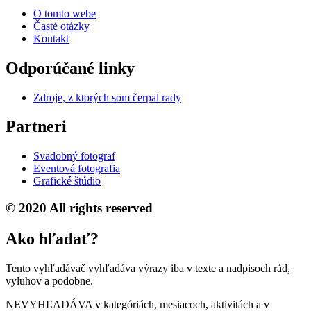
O tomto webe
Časté otázky
Kontakt
Odporúčané linky
Zdroje, z ktorých som čerpal rady
Partneri
Svadobný fotograf
Eventová fotografia
Grafické štúdio
© 2020 All rights reserved
Ako hľadať?
Tento vyhľadávač vyhľadáva výrazy iba v texte a nadpisoch rád,
vyluhov a podobne.
NEVYHĽADÁVA v kategóriách, mesiacoch, aktivitách a v